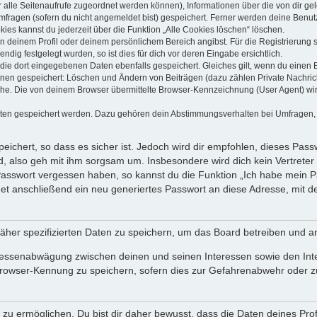
dir alle Seitenaufrufe zugeordnet werden können), Informationen über die von dir g
fragen (sofern du nicht angemeldet bist) gespeichert. Ferner werden deine Benutze
ies kannst du jederzeit über die Funktion „Alle Cookies löschen“ löschen.
 in deinem Profil oder deinem persönlichem Bereich angibst. Für die Registrierun
ig festgelegt wurden, so ist dies für dich vor deren Eingabe ersichtlich.
 die dort eingegebenen Daten ebenfalls gespeichert. Gleiches gilt, wenn du einen B
ionen gespeichert: Löschen und Ändern von Beiträgen (dazu zählen Private Nachri
e. Die von deinem Browser übermittelte Browser-Kennzeichnung (User Agent) wird n
aten gespeichert werden. Dazu gehören dein Abstimmungsverhalten bei Umfragen, d
ichert, so dass es sicher ist. Jedoch wird dir empfohlen, dieses Pass
, also geh mit ihm sorgsam um. Insbesondere wird dich kein Vertreter 
 Passwort vergessen haben, so kannst du die Funktion „Ich habe mein 
 anschließend ein neu generiertes Passwort an diese Adresse, mit d
äher spezifizierten Daten zu speichern, um das Board betreiben und a
teressenabwägung zwischen deinen und seinen Interessen sowie den Int
rowser-Kennung zu speichern, sofern dies zur Gefahrenabwehr oder zur
 ermöglichen. Du bist dir daher bewusst, dass die Daten deines Profils 