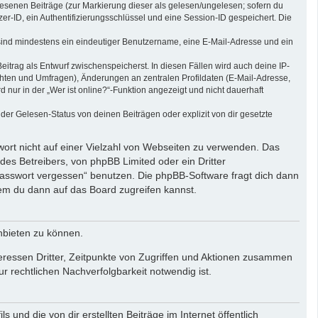
elesenen Beiträge (zur Markierung dieser als gelesen/ungelesen; sofern du
r-ID, ein Authentifizierungsschlüssel und eine Session-ID gespeichert. Die
g sind mindestens ein eindeutiger Benutzername, eine E-Mail-Adresse und ein
eitrag als Entwurf zwischenspeicherst. In diesen Fällen wird auch deine IP-
chten und Umfragen), Änderungen an zentralen Profildaten (E-Mail-Adresse,
ur in der „Wer ist online?“-Funktion angezeigt und nicht dauerhaft
er Gelesen-Status von deinen Beiträgen oder explizit von dir gesetzte
wort nicht auf einer Vielzahl von Webseiten zu verwenden. Das
des Betreibers, von phpBB Limited oder ein Dritter
Passwort vergessen“ benutzen. Die phpBB-Software fragt dich dann
em du dann auf das Board zugreifen kannst.
nbieten zu können.
eressen Dritter, Zeitpunkte von Zugriffen und Aktionen zusammen
 rechtlichen Nachverfolgbarkeit notwendig ist.
und die von dir erstellten Beiträge im Internet öffentlich