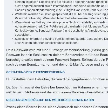
bleiben. In diesen Cookies sind die aktuelle ID deiner Sitzung (damit 
nicht angemeldet bist) sowie Informationen über deine Teilnahme an Um
Cookies haben standardmäßig eine Gültigkeit von einem Jahr. Alle Cook
Weiterhin werden die Daten gespeichert, die du bei der Registrierung,
Passwort notwendig. Wenn durch den Betreiber weitere Daten als notwend
Wenn du einen Beitrag oder eine private Nachricht erstellst, so werden
Adresse gespeichert. Die IP-Adresse wird weiterhin bei folgenden Akt
Kontoaktivierung, Benutzer-Passwort) und gescheiterte Anmeldeversuch
gespeichert.
Schließlich erfordern einzelne Funktionen des Boards, dass weitere D
Lesezeichen oder Benachrichtigungsfunktionen.
Dein Passwort wird mit einer Einwege-Verschlüsselung (Hash) gespe
Passwort ist dein Schlüssel zu deinem Benutzerkonto für das Board
berechtigterweise nach deinem Passwort fragen. Solltest du dein
nach deinem Benutzernamen und deiner E-Mail-Adresse und sendet
GESTATTUNG DER DATENSPEICHERUNG
Du gestattest dem Betreiber, die von dir eingegebenen und oben n
Darüber hinaus ist der Betreiber berechtigt, im Rahmen einer In
mit deiner IP-Adresse und der von deinem Browser übermittelter B
REGELUNGEN BEZÜGLICH DER WEITERGABE DEINER DATEN
Zweck eines Boards ist es, einen Austausch mit anderen Personen zu