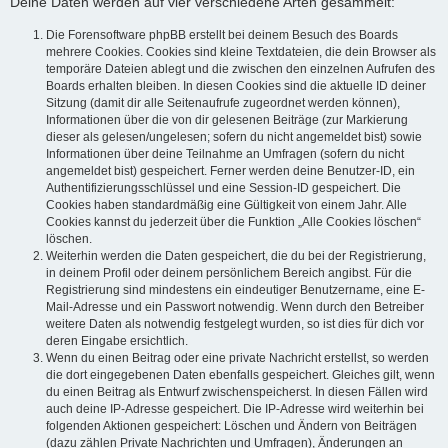
Deine Daten werden auf vier verschiedene Arten gesammelt:
Die Forensoftware phpBB erstellt bei deinem Besuch des Boards
mehrere Cookies. Cookies sind kleine Textdateien, die dein Browser als
temporäre Dateien ablegt und die zwischen den einzelnen Aufrufen des
Boards erhalten bleiben. In diesen Cookies sind die aktuelle ID deiner
Sitzung (damit dir alle Seitenaufrufe zugeordnet werden können),
Informationen über die von dir gelesenen Beiträge (zur Markierung
dieser als gelesen/ungelesen; sofern du nicht angemeldet bist) sowie
Informationen über deine Teilnahme an Umfragen (sofern du nicht
angemeldet bist) gespeichert. Ferner werden deine Benutzer-ID, ein
Authentifizierungsschlüssel und eine Session-ID gespeichert. Die
Cookies haben standardmäßig eine Gültigkeit von einem Jahr. Alle
Cookies kannst du jederzeit über die Funktion „Alle Cookies löschen“
löschen.
Weiterhin werden die Daten gespeichert, die du bei der Registrierung,
in deinem Profil oder deinem persönlichem Bereich angibst. Für die
Registrierung sind mindestens ein eindeutiger Benutzername, eine E-
Mail-Adresse und ein Passwort notwendig. Wenn durch den Betreiber
weitere Daten als notwendig festgelegt wurden, so ist dies für dich vor
deren Eingabe ersichtlich.
Wenn du einen Beitrag oder eine private Nachricht erstellst, so werden
die dort eingegebenen Daten ebenfalls gespeichert. Gleiches gilt, wenn
du einen Beitrag als Entwurf zwischenspeicherst. In diesen Fällen wird
auch deine IP-Adresse gespeichert. Die IP-Adresse wird weiterhin bei
folgenden Aktionen gespeichert: Löschen und Ändern von Beiträgen
(dazu zählen Private Nachrichten und Umfragen), Änderungen an