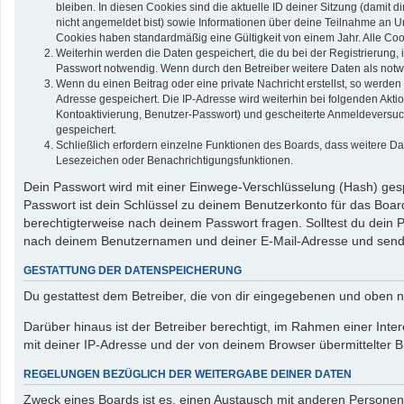
bleiben. In diesen Cookies sind die aktuelle ID deiner Sitzung (damit 
nicht angemeldet bist) sowie Informationen über deine Teilnahme an Um
Cookies haben standardmäßig eine Gültigkeit von einem Jahr. Alle Cook
Weiterhin werden die Daten gespeichert, die du bei der Registrierung,
Passwort notwendig. Wenn durch den Betreiber weitere Daten als notwend
Wenn du einen Beitrag oder eine private Nachricht erstellst, so werden
Adresse gespeichert. Die IP-Adresse wird weiterhin bei folgenden Akt
Kontoaktivierung, Benutzer-Passwort) und gescheiterte Anmeldeversuch
gespeichert.
Schließlich erfordern einzelne Funktionen des Boards, dass weitere D
Lesezeichen oder Benachrichtigungsfunktionen.
Dein Passwort wird mit einer Einwege-Verschlüsselung (Hash) gespe
Passwort ist dein Schlüssel zu deinem Benutzerkonto für das Board
berechtigterweise nach deinem Passwort fragen. Solltest du dein
nach deinem Benutzernamen und deiner E-Mail-Adresse und sendet
GESTATTUNG DER DATENSPEICHERUNG
Du gestattest dem Betreiber, die von dir eingegebenen und oben n
Darüber hinaus ist der Betreiber berechtigt, im Rahmen einer In
mit deiner IP-Adresse und der von deinem Browser übermittelter B
REGELUNGEN BEZÜGLICH DER WEITERGABE DEINER DATEN
Zweck eines Boards ist es, einen Austausch mit anderen Personen zu