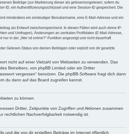
elesenen Beiträge (zur Markierung dieser als gelesen/ungelesen; sofern du
r-ID, ein Authentifizierungsschlüssel und eine Session-ID gespeichert. Die
g sind mindestens ein eindeutiger Benutzername, eine E-Mail-Adresse und ein
eitrag als Entwurf zwischenspeicherst. In diesen Fällen wird auch deine IP-
chten und Umfragen), Änderungen an zentralen Profildaten (E-Mail-Adresse,
ur in der „Wer ist online?“-Funktion angezeigt und nicht dauerhaft
er Gelesen-Status von deinen Beiträgen oder explizit von dir gesetzte
wort nicht auf einer Vielzahl von Webseiten zu verwenden. Das
des Betreibers, von phpBB Limited oder ein Dritter
Passwort vergessen“ benutzen. Die phpBB-Software fragt dich dann
em du dann auf das Board zugreifen kannst.
nbieten zu können.
eressen Dritter, Zeitpunkte von Zugriffen und Aktionen zusammen
 rechtlichen Nachverfolgbarkeit notwendig ist.
und die von dir erstellten Beiträge im Internet öffentlich