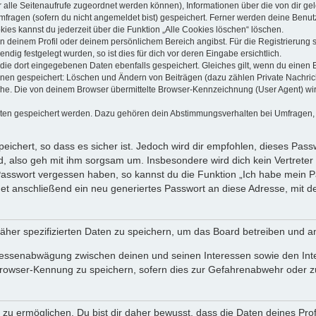
dir alle Seitenaufrufe zugeordnet werden können), Informationen über die von dir g
fragen (sofern du nicht angemeldet bist) gespeichert. Ferner werden deine Benutze
ies kannst du jederzeit über die Funktion „Alle Cookies löschen“ löschen.
 in deinem Profil oder deinem persönlichem Bereich angibst. Für die Registrierun
ig festgelegt wurden, so ist dies für dich vor deren Eingabe ersichtlich.
 die dort eingegebenen Daten ebenfalls gespeichert. Gleiches gilt, wenn du einen B
ionen gespeichert: Löschen und Ändern von Beiträgen (dazu zählen Private Nachri
e. Die von deinem Browser übermittelte Browser-Kennzeichnung (User Agent) wird n
aten gespeichert werden. Dazu gehören dein Abstimmungsverhalten bei Umfragen, d
ichert, so dass es sicher ist. Jedoch wird dir empfohlen, dieses Pass
, also geh mit ihm sorgsam um. Insbesondere wird dich kein Vertreter 
 Passwort vergessen haben, so kannst du die Funktion „Ich habe mein 
 anschließend ein neu generiertes Passwort an diese Adresse, mit d
äher spezifizierten Daten zu speichern, um das Board betreiben und a
teressenabwägung zwischen deinen und seinen Interessen sowie den Int
rowser-Kennung zu speichern, sofern dies zur Gefahrenabwehr oder zur
 ermöglichen. Du bist dir daher bewusst, dass die Daten deines Profils 