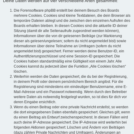
Deine Daten werden auf vier verschiedene Arten gesammelt:
Die Forensoftware phpBB erstellt bei deinem Besuch des Boards
mehrere Cookies. Cookies sind kleine Textdateien, die dein Browser als
temporäre Dateien ablegt und die zwischen den einzelnen Aufrufen des
Boards erhalten bleiben. In diesen Cookies sind die aktuelle ID deiner
Sitzung (damit dir alle Seitenaufrufe zugeordnet werden können),
Informationen über die von dir gelesenen Beiträge (zur Markierung
dieser als gelesen/ungelesen; sofern du nicht angemeldet bist) sowie
Informationen über deine Teilnahme an Umfragen (sofern du nicht
angemeldet bist) gespeichert. Ferner werden deine Benutzer-ID, ein
Authentifizierungsschlüssel und eine Session-ID gespeichert. Die
Cookies haben standardmäßig eine Gültigkeit von einem Jahr. Alle
Cookies kannst du jederzeit über die Funktion „Alle Cookies löschen“
löschen.
Weiterhin werden die Daten gespeichert, die du bei der Registrierung,
in deinem Profil oder deinem persönlichem Bereich angibst. Für die
Registrierung sind mindestens ein eindeutiger Benutzername, eine E-
Mail-Adresse und ein Passwort notwendig. Wenn durch den Betreiber
weitere Daten als notwendig festgelegt wurden, so ist dies für dich vor
deren Eingabe ersichtlich.
Wenn du einen Beitrag oder eine private Nachricht erstellst, so werden
die dort eingegebenen Daten ebenfalls gespeichert. Gleiches gilt, wenn
du einen Beitrag als Entwurf zwischenspeicherst. In diesen Fällen wird
auch deine IP-Adresse gespeichert. Die IP-Adresse wird weiterhin bei
folgenden Aktionen gespeichert: Löschen und Ändern von Beiträgen
(dazu zählen Private Nachrichten und Umfragen), Änderungen an