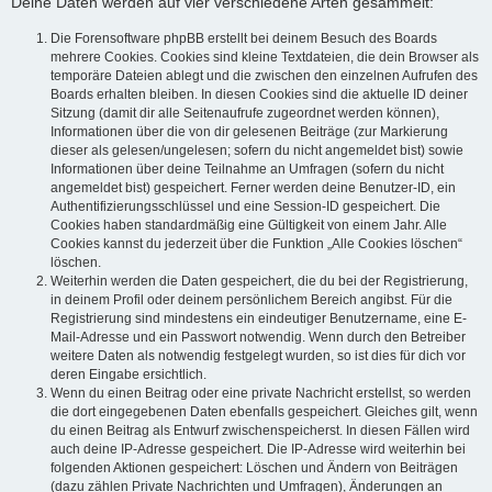
Deine Daten werden auf vier verschiedene Arten gesammelt:
Die Forensoftware phpBB erstellt bei deinem Besuch des Boards
mehrere Cookies. Cookies sind kleine Textdateien, die dein Browser als
temporäre Dateien ablegt und die zwischen den einzelnen Aufrufen des
Boards erhalten bleiben. In diesen Cookies sind die aktuelle ID deiner
Sitzung (damit dir alle Seitenaufrufe zugeordnet werden können),
Informationen über die von dir gelesenen Beiträge (zur Markierung
dieser als gelesen/ungelesen; sofern du nicht angemeldet bist) sowie
Informationen über deine Teilnahme an Umfragen (sofern du nicht
angemeldet bist) gespeichert. Ferner werden deine Benutzer-ID, ein
Authentifizierungsschlüssel und eine Session-ID gespeichert. Die
Cookies haben standardmäßig eine Gültigkeit von einem Jahr. Alle
Cookies kannst du jederzeit über die Funktion „Alle Cookies löschen“
löschen.
Weiterhin werden die Daten gespeichert, die du bei der Registrierung,
in deinem Profil oder deinem persönlichem Bereich angibst. Für die
Registrierung sind mindestens ein eindeutiger Benutzername, eine E-
Mail-Adresse und ein Passwort notwendig. Wenn durch den Betreiber
weitere Daten als notwendig festgelegt wurden, so ist dies für dich vor
deren Eingabe ersichtlich.
Wenn du einen Beitrag oder eine private Nachricht erstellst, so werden
die dort eingegebenen Daten ebenfalls gespeichert. Gleiches gilt, wenn
du einen Beitrag als Entwurf zwischenspeicherst. In diesen Fällen wird
auch deine IP-Adresse gespeichert. Die IP-Adresse wird weiterhin bei
folgenden Aktionen gespeichert: Löschen und Ändern von Beiträgen
(dazu zählen Private Nachrichten und Umfragen), Änderungen an