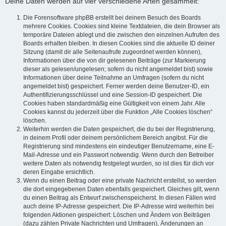
Deine Daten werden auf vier verschiedene Arten gesammelt:
Die Forensoftware phpBB erstellt bei deinem Besuch des Boards
mehrere Cookies. Cookies sind kleine Textdateien, die dein Browser als
temporäre Dateien ablegt und die zwischen den einzelnen Aufrufen des
Boards erhalten bleiben. In diesen Cookies sind die aktuelle ID deiner
Sitzung (damit dir alle Seitenaufrufe zugeordnet werden können),
Informationen über die von dir gelesenen Beiträge (zur Markierung
dieser als gelesen/ungelesen; sofern du nicht angemeldet bist) sowie
Informationen über deine Teilnahme an Umfragen (sofern du nicht
angemeldet bist) gespeichert. Ferner werden deine Benutzer-ID, ein
Authentifizierungsschlüssel und eine Session-ID gespeichert. Die
Cookies haben standardmäßig eine Gültigkeit von einem Jahr. Alle
Cookies kannst du jederzeit über die Funktion „Alle Cookies löschen“
löschen.
Weiterhin werden die Daten gespeichert, die du bei der Registrierung,
in deinem Profil oder deinem persönlichem Bereich angibst. Für die
Registrierung sind mindestens ein eindeutiger Benutzername, eine E-
Mail-Adresse und ein Passwort notwendig. Wenn durch den Betreiber
weitere Daten als notwendig festgelegt wurden, so ist dies für dich vor
deren Eingabe ersichtlich.
Wenn du einen Beitrag oder eine private Nachricht erstellst, so werden
die dort eingegebenen Daten ebenfalls gespeichert. Gleiches gilt, wenn
du einen Beitrag als Entwurf zwischenspeicherst. In diesen Fällen wird
auch deine IP-Adresse gespeichert. Die IP-Adresse wird weiterhin bei
folgenden Aktionen gespeichert: Löschen und Ändern von Beiträgen
(dazu zählen Private Nachrichten und Umfragen), Änderungen an