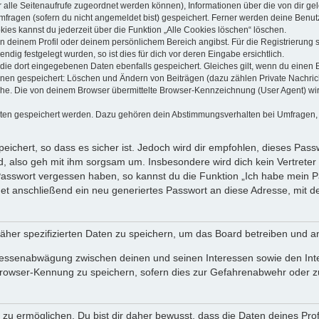
dir alle Seitenaufrufe zugeordnet werden können), Informationen über die von dir g
fragen (sofern du nicht angemeldet bist) gespeichert. Ferner werden deine Benutze
ies kannst du jederzeit über die Funktion „Alle Cookies löschen“ löschen.
 in deinem Profil oder deinem persönlichem Bereich angibst. Für die Registrierun
ig festgelegt wurden, so ist dies für dich vor deren Eingabe ersichtlich.
 die dort eingegebenen Daten ebenfalls gespeichert. Gleiches gilt, wenn du einen B
ionen gespeichert: Löschen und Ändern von Beiträgen (dazu zählen Private Nachri
e. Die von deinem Browser übermittelte Browser-Kennzeichnung (User Agent) wird n
aten gespeichert werden. Dazu gehören dein Abstimmungsverhalten bei Umfragen, d
ichert, so dass es sicher ist. Jedoch wird dir empfohlen, dieses Pass
, also geh mit ihm sorgsam um. Insbesondere wird dich kein Vertreter 
 Passwort vergessen haben, so kannst du die Funktion „Ich habe mein 
 anschließend ein neu generiertes Passwort an diese Adresse, mit d
äher spezifizierten Daten zu speichern, um das Board betreiben und a
teressenabwägung zwischen deinen und seinen Interessen sowie den Int
rowser-Kennung zu speichern, sofern dies zur Gefahrenabwehr oder zur
 ermöglichen. Du bist dir daher bewusst, dass die Daten deines Profils 