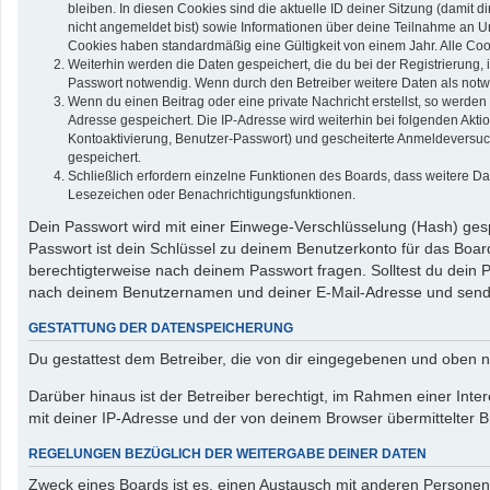
bleiben. In diesen Cookies sind die aktuelle ID deiner Sitzung (damit 
nicht angemeldet bist) sowie Informationen über deine Teilnahme an Um
Cookies haben standardmäßig eine Gültigkeit von einem Jahr. Alle Cook
Weiterhin werden die Daten gespeichert, die du bei der Registrierung,
Passwort notwendig. Wenn durch den Betreiber weitere Daten als notwend
Wenn du einen Beitrag oder eine private Nachricht erstellst, so werden
Adresse gespeichert. Die IP-Adresse wird weiterhin bei folgenden Akt
Kontoaktivierung, Benutzer-Passwort) und gescheiterte Anmeldeversuch
gespeichert.
Schließlich erfordern einzelne Funktionen des Boards, dass weitere D
Lesezeichen oder Benachrichtigungsfunktionen.
Dein Passwort wird mit einer Einwege-Verschlüsselung (Hash) gespe
Passwort ist dein Schlüssel zu deinem Benutzerkonto für das Board
berechtigterweise nach deinem Passwort fragen. Solltest du dein
nach deinem Benutzernamen und deiner E-Mail-Adresse und sendet
GESTATTUNG DER DATENSPEICHERUNG
Du gestattest dem Betreiber, die von dir eingegebenen und oben n
Darüber hinaus ist der Betreiber berechtigt, im Rahmen einer In
mit deiner IP-Adresse und der von deinem Browser übermittelter B
REGELUNGEN BEZÜGLICH DER WEITERGABE DEINER DATEN
Zweck eines Boards ist es, einen Austausch mit anderen Personen zu