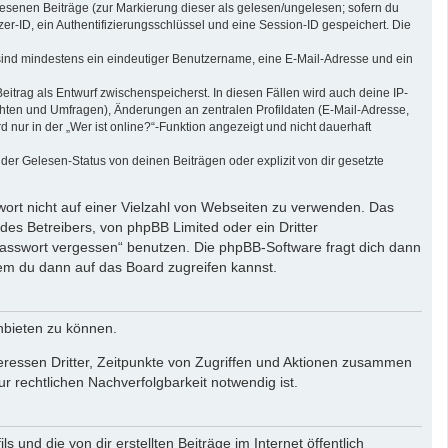
elesenen Beiträge (zur Markierung dieser als gelesen/ungelesen; sofern du
r-ID, ein Authentifizierungsschlüssel und eine Session-ID gespeichert. Die
g sind mindestens ein eindeutiger Benutzername, eine E-Mail-Adresse und ein
eitrag als Entwurf zwischenspeicherst. In diesen Fällen wird auch deine IP-
chten und Umfragen), Änderungen an zentralen Profildaten (E-Mail-Adresse,
ur in der „Wer ist online?“-Funktion angezeigt und nicht dauerhaft
er Gelesen-Status von deinen Beiträgen oder explizit von dir gesetzte
wort nicht auf einer Vielzahl von Webseiten zu verwenden. Das
des Betreibers, von phpBB Limited oder ein Dritter
Passwort vergessen“ benutzen. Die phpBB-Software fragt dich dann
em du dann auf das Board zugreifen kannst.
nbieten zu können.
eressen Dritter, Zeitpunkte von Zugriffen und Aktionen zusammen
 rechtlichen Nachverfolgbarkeit notwendig ist.
und die von dir erstellten Beiträge im Internet öffentlich