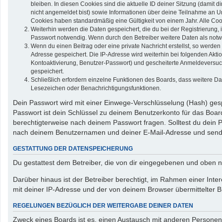
bleiben. In diesen Cookies sind die aktuelle ID deiner Sitzung (damit 
nicht angemeldet bist) sowie Informationen über deine Teilnahme an Um
Cookies haben standardmäßig eine Gültigkeit von einem Jahr. Alle Cook
Weiterhin werden die Daten gespeichert, die du bei der Registrierung,
Passwort notwendig. Wenn durch den Betreiber weitere Daten als notwend
Wenn du einen Beitrag oder eine private Nachricht erstellst, so werden
Adresse gespeichert. Die IP-Adresse wird weiterhin bei folgenden Akt
Kontoaktivierung, Benutzer-Passwort) und gescheiterte Anmeldeversuch
gespeichert.
Schließlich erfordern einzelne Funktionen des Boards, dass weitere D
Lesezeichen oder Benachrichtigungsfunktionen.
Dein Passwort wird mit einer Einwege-Verschlüsselung (Hash) gespe
Passwort ist dein Schlüssel zu deinem Benutzerkonto für das Board
berechtigterweise nach deinem Passwort fragen. Solltest du dein
nach deinem Benutzernamen und deiner E-Mail-Adresse und sendet
GESTATTUNG DER DATENSPEICHERUNG
Du gestattest dem Betreiber, die von dir eingegebenen und oben n
Darüber hinaus ist der Betreiber berechtigt, im Rahmen einer In
mit deiner IP-Adresse und der von deinem Browser übermittelter B
REGELUNGEN BEZÜGLICH DER WEITERGABE DEINER DATEN
Zweck eines Boards ist es, einen Austausch mit anderen Personen zu