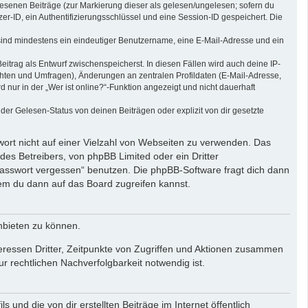
elesenen Beiträge (zur Markierung dieser als gelesen/ungelesen; sofern du
r-ID, ein Authentifizierungsschlüssel und eine Session-ID gespeichert. Die
g sind mindestens ein eindeutiger Benutzername, eine E-Mail-Adresse und ein
eitrag als Entwurf zwischenspeicherst. In diesen Fällen wird auch deine IP-
chten und Umfragen), Änderungen an zentralen Profildaten (E-Mail-Adresse,
ur in der „Wer ist online?“-Funktion angezeigt und nicht dauerhaft
er Gelesen-Status von deinen Beiträgen oder explizit von dir gesetzte
wort nicht auf einer Vielzahl von Webseiten zu verwenden. Das
des Betreibers, von phpBB Limited oder ein Dritter
Passwort vergessen“ benutzen. Die phpBB-Software fragt dich dann
em du dann auf das Board zugreifen kannst.
nbieten zu können.
eressen Dritter, Zeitpunkte von Zugriffen und Aktionen zusammen
 rechtlichen Nachverfolgbarkeit notwendig ist.
und die von dir erstellten Beiträge im Internet öffentlich