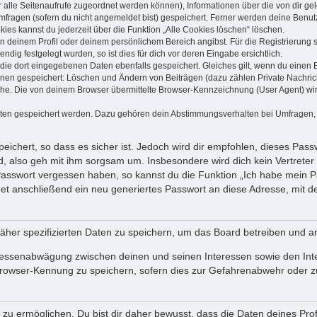
dir alle Seitenaufrufe zugeordnet werden können), Informationen über die von dir g
fragen (sofern du nicht angemeldet bist) gespeichert. Ferner werden deine Benutze
ies kannst du jederzeit über die Funktion „Alle Cookies löschen“ löschen.
 in deinem Profil oder deinem persönlichem Bereich angibst. Für die Registrierun
ig festgelegt wurden, so ist dies für dich vor deren Eingabe ersichtlich.
 die dort eingegebenen Daten ebenfalls gespeichert. Gleiches gilt, wenn du einen B
ionen gespeichert: Löschen und Ändern von Beiträgen (dazu zählen Private Nachri
e. Die von deinem Browser übermittelte Browser-Kennzeichnung (User Agent) wird n
aten gespeichert werden. Dazu gehören dein Abstimmungsverhalten bei Umfragen, d
ichert, so dass es sicher ist. Jedoch wird dir empfohlen, dieses Pass
, also geh mit ihm sorgsam um. Insbesondere wird dich kein Vertreter 
 Passwort vergessen haben, so kannst du die Funktion „Ich habe mein 
 anschließend ein neu generiertes Passwort an diese Adresse, mit d
äher spezifizierten Daten zu speichern, um das Board betreiben und a
teressenabwägung zwischen deinen und seinen Interessen sowie den Int
rowser-Kennung zu speichern, sofern dies zur Gefahrenabwehr oder zur
 ermöglichen. Du bist dir daher bewusst, dass die Daten deines Profils 