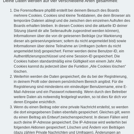
Deine Daten werden auf vier verschiedene Arten gesammelt:
Die Forensoftware phpBB erstellt bei deinem Besuch des Boards
mehrere Cookies. Cookies sind kleine Textdateien, die dein Browser als
temporäre Dateien ablegt und die zwischen den einzelnen Aufrufen des
Boards erhalten bleiben. In diesen Cookies sind die aktuelle ID deiner
Sitzung (damit dir alle Seitenaufrufe zugeordnet werden können),
Informationen über die von dir gelesenen Beiträge (zur Markierung
dieser als gelesen/ungelesen; sofern du nicht angemeldet bist) sowie
Informationen über deine Teilnahme an Umfragen (sofern du nicht
angemeldet bist) gespeichert. Ferner werden deine Benutzer-ID, ein
Authentifizierungsschlüssel und eine Session-ID gespeichert. Die
Cookies haben standardmäßig eine Gültigkeit von einem Jahr. Alle
Cookies kannst du jederzeit über die Funktion „Alle Cookies löschen“
löschen.
Weiterhin werden die Daten gespeichert, die du bei der Registrierung,
in deinem Profil oder deinem persönlichem Bereich angibst. Für die
Registrierung sind mindestens ein eindeutiger Benutzername, eine E-
Mail-Adresse und ein Passwort notwendig. Wenn durch den Betreiber
weitere Daten als notwendig festgelegt wurden, so ist dies für dich vor
deren Eingabe ersichtlich.
Wenn du einen Beitrag oder eine private Nachricht erstellst, so werden
die dort eingegebenen Daten ebenfalls gespeichert. Gleiches gilt, wenn
du einen Beitrag als Entwurf zwischenspeicherst. In diesen Fällen wird
auch deine IP-Adresse gespeichert. Die IP-Adresse wird weiterhin bei
folgenden Aktionen gespeichert: Löschen und Ändern von Beiträgen
(dazu zählen Private Nachrichten und Umfragen), Änderungen an