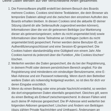
Deine Daten werden auf vier verschiedene Arten gesammelt:
Die Forensoftware phpBB erstellt bei deinem Besuch des Boards
mehrere Cookies. Cookies sind kleine Textdateien, die dein Browser als
temporäre Dateien ablegt und die zwischen den einzelnen Aufrufen des
Boards erhalten bleiben. In diesen Cookies sind die aktuelle ID deiner
Sitzung (damit dir alle Seitenaufrufe zugeordnet werden können),
Informationen über die von dir gelesenen Beiträge (zur Markierung
dieser als gelesen/ungelesen; sofern du nicht angemeldet bist) sowie
Informationen über deine Teilnahme an Umfragen (sofern du nicht
angemeldet bist) gespeichert. Ferner werden deine Benutzer-ID, ein
Authentifizierungsschlüssel und eine Session-ID gespeichert. Die
Cookies haben standardmäßig eine Gültigkeit von einem Jahr. Alle
Cookies kannst du jederzeit über die Funktion „Alle Cookies löschen“
löschen.
Weiterhin werden die Daten gespeichert, die du bei der Registrierung,
in deinem Profil oder deinem persönlichem Bereich angibst. Für die
Registrierung sind mindestens ein eindeutiger Benutzername, eine E-
Mail-Adresse und ein Passwort notwendig. Wenn durch den Betreiber
weitere Daten als notwendig festgelegt wurden, so ist dies für dich vor
deren Eingabe ersichtlich.
Wenn du einen Beitrag oder eine private Nachricht erstellst, so werden
die dort eingegebenen Daten ebenfalls gespeichert. Gleiches gilt, wenn
du einen Beitrag als Entwurf zwischenspeicherst. In diesen Fällen wird
auch deine IP-Adresse gespeichert. Die IP-Adresse wird weiterhin bei
folgenden Aktionen gespeichert: Löschen und Ändern von Beiträgen
(dazu zählen Private Nachrichten und Umfragen), Änderungen an