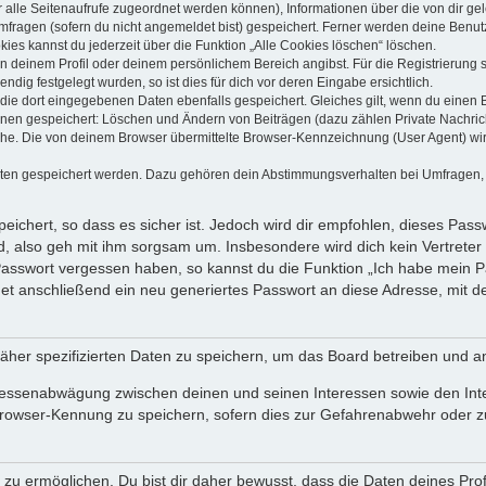
dir alle Seitenaufrufe zugeordnet werden können), Informationen über die von dir g
fragen (sofern du nicht angemeldet bist) gespeichert. Ferner werden deine Benutze
ies kannst du jederzeit über die Funktion „Alle Cookies löschen“ löschen.
 in deinem Profil oder deinem persönlichem Bereich angibst. Für die Registrierun
ig festgelegt wurden, so ist dies für dich vor deren Eingabe ersichtlich.
 die dort eingegebenen Daten ebenfalls gespeichert. Gleiches gilt, wenn du einen B
ionen gespeichert: Löschen und Ändern von Beiträgen (dazu zählen Private Nachri
e. Die von deinem Browser übermittelte Browser-Kennzeichnung (User Agent) wird n
aten gespeichert werden. Dazu gehören dein Abstimmungsverhalten bei Umfragen, d
ichert, so dass es sicher ist. Jedoch wird dir empfohlen, dieses Pass
, also geh mit ihm sorgsam um. Insbesondere wird dich kein Vertreter 
 Passwort vergessen haben, so kannst du die Funktion „Ich habe mein 
 anschließend ein neu generiertes Passwort an diese Adresse, mit d
äher spezifizierten Daten zu speichern, um das Board betreiben und a
teressenabwägung zwischen deinen und seinen Interessen sowie den Int
rowser-Kennung zu speichern, sofern dies zur Gefahrenabwehr oder zur
 ermöglichen. Du bist dir daher bewusst, dass die Daten deines Profils 