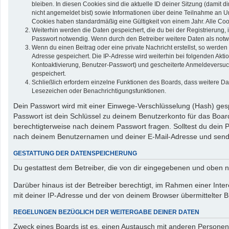
bleiben. In diesen Cookies sind die aktuelle ID deiner Sitzung (damit 
nicht angemeldet bist) sowie Informationen über deine Teilnahme an Um
Cookies haben standardmäßig eine Gültigkeit von einem Jahr. Alle Cook
Weiterhin werden die Daten gespeichert, die du bei der Registrierung,
Passwort notwendig. Wenn durch den Betreiber weitere Daten als notwend
Wenn du einen Beitrag oder eine private Nachricht erstellst, so werden
Adresse gespeichert. Die IP-Adresse wird weiterhin bei folgenden Akt
Kontoaktivierung, Benutzer-Passwort) und gescheiterte Anmeldeversuch
gespeichert.
Schließlich erfordern einzelne Funktionen des Boards, dass weitere D
Lesezeichen oder Benachrichtigungsfunktionen.
Dein Passwort wird mit einer Einwege-Verschlüsselung (Hash) gespe
Passwort ist dein Schlüssel zu deinem Benutzerkonto für das Board
berechtigterweise nach deinem Passwort fragen. Solltest du dein
nach deinem Benutzernamen und deiner E-Mail-Adresse und sendet
GESTATTUNG DER DATENSPEICHERUNG
Du gestattest dem Betreiber, die von dir eingegebenen und oben n
Darüber hinaus ist der Betreiber berechtigt, im Rahmen einer In
mit deiner IP-Adresse und der von deinem Browser übermittelter B
REGELUNGEN BEZÜGLICH DER WEITERGABE DEINER DATEN
Zweck eines Boards ist es, einen Austausch mit anderen Personen zu