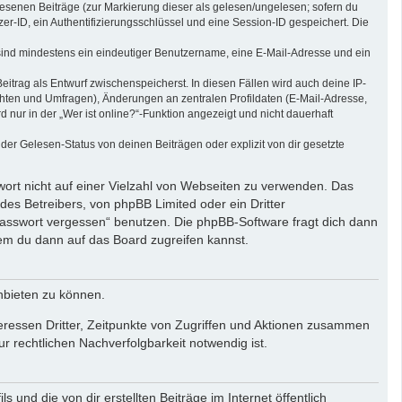
elesenen Beiträge (zur Markierung dieser als gelesen/ungelesen; sofern du
r-ID, ein Authentifizierungsschlüssel und eine Session-ID gespeichert. Die
g sind mindestens ein eindeutiger Benutzername, eine E-Mail-Adresse und ein
eitrag als Entwurf zwischenspeicherst. In diesen Fällen wird auch deine IP-
chten und Umfragen), Änderungen an zentralen Profildaten (E-Mail-Adresse,
ur in der „Wer ist online?“-Funktion angezeigt und nicht dauerhaft
er Gelesen-Status von deinen Beiträgen oder explizit von dir gesetzte
wort nicht auf einer Vielzahl von Webseiten zu verwenden. Das
des Betreibers, von phpBB Limited oder ein Dritter
Passwort vergessen“ benutzen. Die phpBB-Software fragt dich dann
em du dann auf das Board zugreifen kannst.
nbieten zu können.
eressen Dritter, Zeitpunkte von Zugriffen und Aktionen zusammen
 rechtlichen Nachverfolgbarkeit notwendig ist.
und die von dir erstellten Beiträge im Internet öffentlich