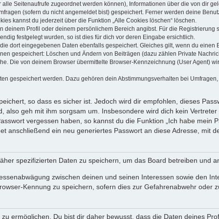
dir alle Seitenaufrufe zugeordnet werden können), Informationen über die von dir g
fragen (sofern du nicht angemeldet bist) gespeichert. Ferner werden deine Benutze
ies kannst du jederzeit über die Funktion „Alle Cookies löschen“ löschen.
 in deinem Profil oder deinem persönlichem Bereich angibst. Für die Registrierun
ig festgelegt wurden, so ist dies für dich vor deren Eingabe ersichtlich.
 die dort eingegebenen Daten ebenfalls gespeichert. Gleiches gilt, wenn du einen B
ionen gespeichert: Löschen und Ändern von Beiträgen (dazu zählen Private Nachri
e. Die von deinem Browser übermittelte Browser-Kennzeichnung (User Agent) wird n
aten gespeichert werden. Dazu gehören dein Abstimmungsverhalten bei Umfragen, d
ichert, so dass es sicher ist. Jedoch wird dir empfohlen, dieses Pass
, also geh mit ihm sorgsam um. Insbesondere wird dich kein Vertreter 
 Passwort vergessen haben, so kannst du die Funktion „Ich habe mein 
 anschließend ein neu generiertes Passwort an diese Adresse, mit d
äher spezifizierten Daten zu speichern, um das Board betreiben und a
teressenabwägung zwischen deinen und seinen Interessen sowie den Int
rowser-Kennung zu speichern, sofern dies zur Gefahrenabwehr oder zur
 ermöglichen. Du bist dir daher bewusst, dass die Daten deines Profils 