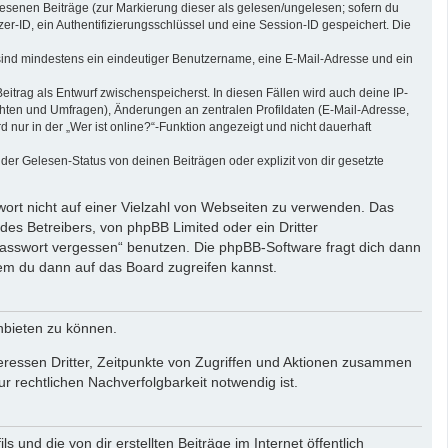
elesenen Beiträge (zur Markierung dieser als gelesen/ungelesen; sofern du
r-ID, ein Authentifizierungsschlüssel und eine Session-ID gespeichert. Die
g sind mindestens ein eindeutiger Benutzername, eine E-Mail-Adresse und ein
eitrag als Entwurf zwischenspeicherst. In diesen Fällen wird auch deine IP-
chten und Umfragen), Änderungen an zentralen Profildaten (E-Mail-Adresse,
ur in der „Wer ist online?“-Funktion angezeigt und nicht dauerhaft
er Gelesen-Status von deinen Beiträgen oder explizit von dir gesetzte
wort nicht auf einer Vielzahl von Webseiten zu verwenden. Das
des Betreibers, von phpBB Limited oder ein Dritter
Passwort vergessen“ benutzen. Die phpBB-Software fragt dich dann
em du dann auf das Board zugreifen kannst.
nbieten zu können.
eressen Dritter, Zeitpunkte von Zugriffen und Aktionen zusammen
 rechtlichen Nachverfolgbarkeit notwendig ist.
und die von dir erstellten Beiträge im Internet öffentlich