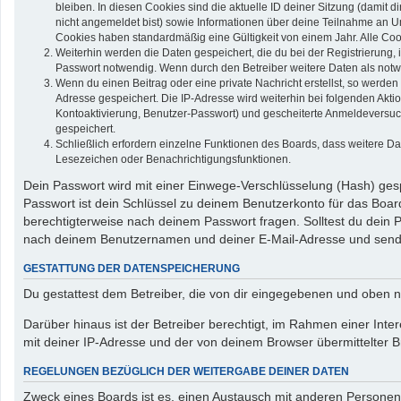
bleiben. In diesen Cookies sind die aktuelle ID deiner Sitzung (damit 
nicht angemeldet bist) sowie Informationen über deine Teilnahme an Um
Cookies haben standardmäßig eine Gültigkeit von einem Jahr. Alle Cook
Weiterhin werden die Daten gespeichert, die du bei der Registrierung,
Passwort notwendig. Wenn durch den Betreiber weitere Daten als notwend
Wenn du einen Beitrag oder eine private Nachricht erstellst, so werden
Adresse gespeichert. Die IP-Adresse wird weiterhin bei folgenden Akt
Kontoaktivierung, Benutzer-Passwort) und gescheiterte Anmeldeversuch
gespeichert.
Schließlich erfordern einzelne Funktionen des Boards, dass weitere D
Lesezeichen oder Benachrichtigungsfunktionen.
Dein Passwort wird mit einer Einwege-Verschlüsselung (Hash) gespe
Passwort ist dein Schlüssel zu deinem Benutzerkonto für das Board
berechtigterweise nach deinem Passwort fragen. Solltest du dein
nach deinem Benutzernamen und deiner E-Mail-Adresse und sendet
GESTATTUNG DER DATENSPEICHERUNG
Du gestattest dem Betreiber, die von dir eingegebenen und oben n
Darüber hinaus ist der Betreiber berechtigt, im Rahmen einer In
mit deiner IP-Adresse und der von deinem Browser übermittelter B
REGELUNGEN BEZÜGLICH DER WEITERGABE DEINER DATEN
Zweck eines Boards ist es, einen Austausch mit anderen Personen zu