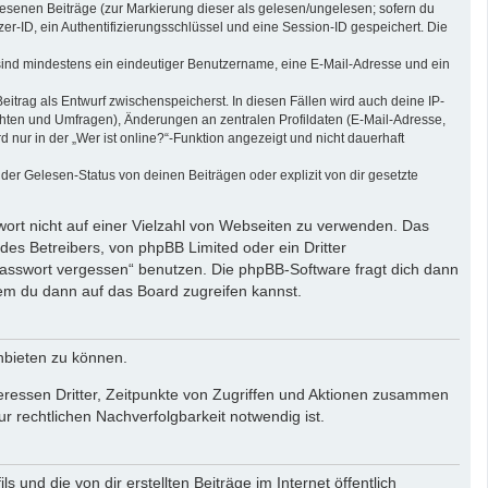
elesenen Beiträge (zur Markierung dieser als gelesen/ungelesen; sofern du
r-ID, ein Authentifizierungsschlüssel und eine Session-ID gespeichert. Die
g sind mindestens ein eindeutiger Benutzername, eine E-Mail-Adresse und ein
eitrag als Entwurf zwischenspeicherst. In diesen Fällen wird auch deine IP-
chten und Umfragen), Änderungen an zentralen Profildaten (E-Mail-Adresse,
ur in der „Wer ist online?“-Funktion angezeigt und nicht dauerhaft
er Gelesen-Status von deinen Beiträgen oder explizit von dir gesetzte
wort nicht auf einer Vielzahl von Webseiten zu verwenden. Das
des Betreibers, von phpBB Limited oder ein Dritter
Passwort vergessen“ benutzen. Die phpBB-Software fragt dich dann
em du dann auf das Board zugreifen kannst.
nbieten zu können.
eressen Dritter, Zeitpunkte von Zugriffen und Aktionen zusammen
 rechtlichen Nachverfolgbarkeit notwendig ist.
und die von dir erstellten Beiträge im Internet öffentlich