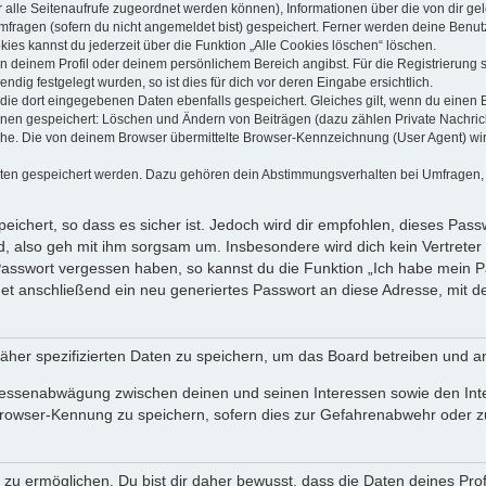
dir alle Seitenaufrufe zugeordnet werden können), Informationen über die von dir g
fragen (sofern du nicht angemeldet bist) gespeichert. Ferner werden deine Benutze
ies kannst du jederzeit über die Funktion „Alle Cookies löschen“ löschen.
 in deinem Profil oder deinem persönlichem Bereich angibst. Für die Registrierun
ig festgelegt wurden, so ist dies für dich vor deren Eingabe ersichtlich.
 die dort eingegebenen Daten ebenfalls gespeichert. Gleiches gilt, wenn du einen B
ionen gespeichert: Löschen und Ändern von Beiträgen (dazu zählen Private Nachri
e. Die von deinem Browser übermittelte Browser-Kennzeichnung (User Agent) wird n
aten gespeichert werden. Dazu gehören dein Abstimmungsverhalten bei Umfragen, d
ichert, so dass es sicher ist. Jedoch wird dir empfohlen, dieses Pass
, also geh mit ihm sorgsam um. Insbesondere wird dich kein Vertreter 
 Passwort vergessen haben, so kannst du die Funktion „Ich habe mein 
 anschließend ein neu generiertes Passwort an diese Adresse, mit d
äher spezifizierten Daten zu speichern, um das Board betreiben und a
teressenabwägung zwischen deinen und seinen Interessen sowie den Int
rowser-Kennung zu speichern, sofern dies zur Gefahrenabwehr oder zur
 ermöglichen. Du bist dir daher bewusst, dass die Daten deines Profils 