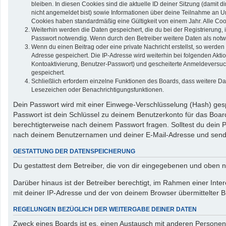
bleiben. In diesen Cookies sind die aktuelle ID deiner Sitzung (damit 
nicht angemeldet bist) sowie Informationen über deine Teilnahme an Um
Cookies haben standardmäßig eine Gültigkeit von einem Jahr. Alle Cook
Weiterhin werden die Daten gespeichert, die du bei der Registrierung,
Passwort notwendig. Wenn durch den Betreiber weitere Daten als notwend
Wenn du einen Beitrag oder eine private Nachricht erstellst, so werden
Adresse gespeichert. Die IP-Adresse wird weiterhin bei folgenden Akt
Kontoaktivierung, Benutzer-Passwort) und gescheiterte Anmeldeversuch
gespeichert.
Schließlich erfordern einzelne Funktionen des Boards, dass weitere D
Lesezeichen oder Benachrichtigungsfunktionen.
Dein Passwort wird mit einer Einwege-Verschlüsselung (Hash) gespe
Passwort ist dein Schlüssel zu deinem Benutzerkonto für das Board
berechtigterweise nach deinem Passwort fragen. Solltest du dein
nach deinem Benutzernamen und deiner E-Mail-Adresse und sendet
GESTATTUNG DER DATENSPEICHERUNG
Du gestattest dem Betreiber, die von dir eingegebenen und oben n
Darüber hinaus ist der Betreiber berechtigt, im Rahmen einer In
mit deiner IP-Adresse und der von deinem Browser übermittelter B
REGELUNGEN BEZÜGLICH DER WEITERGABE DEINER DATEN
Zweck eines Boards ist es, einen Austausch mit anderen Personen zu