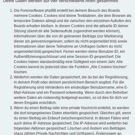
Deine Daten werden auf vier verschiedene Arten gesammelt:
Die Forensoftware phpBB erstellt bei deinem Besuch des Boards
mehrere Cookies. Cookies sind kleine Textdateien, die dein Browser als
temporäre Dateien ablegt und die zwischen den einzelnen Aufrufen des
Boards erhalten bleiben. In diesen Cookies sind die aktuelle ID deiner
Sitzung (damit dir alle Seitenaufrufe zugeordnet werden können),
Informationen über die von dir gelesenen Beiträge (zur Markierung
dieser als gelesen/ungelesen; sofern du nicht angemeldet bist) sowie
Informationen über deine Teilnahme an Umfragen (sofern du nicht
angemeldet bist) gespeichert. Ferner werden deine Benutzer-ID, ein
Authentifizierungsschlüssel und eine Session-ID gespeichert. Die
Cookies haben standardmäßig eine Gültigkeit von einem Jahr. Alle
Cookies kannst du jederzeit über die Funktion „Alle Cookies löschen“
löschen.
Weiterhin werden die Daten gespeichert, die du bei der Registrierung,
in deinem Profil oder deinem persönlichem Bereich angibst. Für die
Registrierung sind mindestens ein eindeutiger Benutzername, eine E-
Mail-Adresse und ein Passwort notwendig. Wenn durch den Betreiber
weitere Daten als notwendig festgelegt wurden, so ist dies für dich vor
deren Eingabe ersichtlich.
Wenn du einen Beitrag oder eine private Nachricht erstellst, so werden
die dort eingegebenen Daten ebenfalls gespeichert. Gleiches gilt, wenn
du einen Beitrag als Entwurf zwischenspeicherst. In diesen Fällen wird
auch deine IP-Adresse gespeichert. Die IP-Adresse wird weiterhin bei
folgenden Aktionen gespeichert: Löschen und Ändern von Beiträgen
(dazu zählen Private Nachrichten und Umfragen), Änderungen an