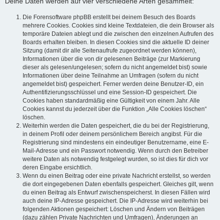
Deine Daten werden auf vier verschiedene Arten gesammelt:
Die Forensoftware phpBB erstellt bei deinem Besuch des Boards
mehrere Cookies. Cookies sind kleine Textdateien, die dein Browser als
temporäre Dateien ablegt und die zwischen den einzelnen Aufrufen des
Boards erhalten bleiben. In diesen Cookies sind die aktuelle ID deiner
Sitzung (damit dir alle Seitenaufrufe zugeordnet werden können),
Informationen über die von dir gelesenen Beiträge (zur Markierung
dieser als gelesen/ungelesen; sofern du nicht angemeldet bist) sowie
Informationen über deine Teilnahme an Umfragen (sofern du nicht
angemeldet bist) gespeichert. Ferner werden deine Benutzer-ID, ein
Authentifizierungsschlüssel und eine Session-ID gespeichert. Die
Cookies haben standardmäßig eine Gültigkeit von einem Jahr. Alle
Cookies kannst du jederzeit über die Funktion „Alle Cookies löschen“
löschen.
Weiterhin werden die Daten gespeichert, die du bei der Registrierung,
in deinem Profil oder deinem persönlichem Bereich angibst. Für die
Registrierung sind mindestens ein eindeutiger Benutzername, eine E-
Mail-Adresse und ein Passwort notwendig. Wenn durch den Betreiber
weitere Daten als notwendig festgelegt wurden, so ist dies für dich vor
deren Eingabe ersichtlich.
Wenn du einen Beitrag oder eine private Nachricht erstellst, so werden
die dort eingegebenen Daten ebenfalls gespeichert. Gleiches gilt, wenn
du einen Beitrag als Entwurf zwischenspeicherst. In diesen Fällen wird
auch deine IP-Adresse gespeichert. Die IP-Adresse wird weiterhin bei
folgenden Aktionen gespeichert: Löschen und Ändern von Beiträgen
(dazu zählen Private Nachrichten und Umfragen), Änderungen an