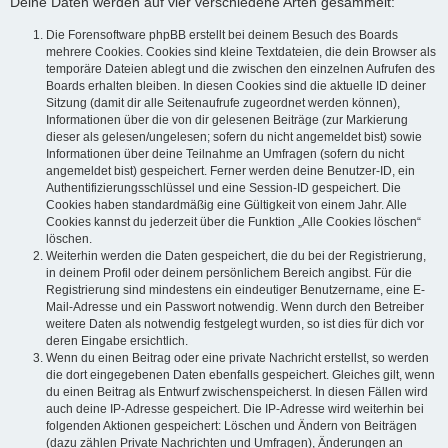
Deine Daten werden auf vier verschiedene Arten gesammelt:
Die Forensoftware phpBB erstellt bei deinem Besuch des Boards
mehrere Cookies. Cookies sind kleine Textdateien, die dein Browser als
temporäre Dateien ablegt und die zwischen den einzelnen Aufrufen des
Boards erhalten bleiben. In diesen Cookies sind die aktuelle ID deiner
Sitzung (damit dir alle Seitenaufrufe zugeordnet werden können),
Informationen über die von dir gelesenen Beiträge (zur Markierung
dieser als gelesen/ungelesen; sofern du nicht angemeldet bist) sowie
Informationen über deine Teilnahme an Umfragen (sofern du nicht
angemeldet bist) gespeichert. Ferner werden deine Benutzer-ID, ein
Authentifizierungsschlüssel und eine Session-ID gespeichert. Die
Cookies haben standardmäßig eine Gültigkeit von einem Jahr. Alle
Cookies kannst du jederzeit über die Funktion „Alle Cookies löschen“
löschen.
Weiterhin werden die Daten gespeichert, die du bei der Registrierung,
in deinem Profil oder deinem persönlichem Bereich angibst. Für die
Registrierung sind mindestens ein eindeutiger Benutzername, eine E-
Mail-Adresse und ein Passwort notwendig. Wenn durch den Betreiber
weitere Daten als notwendig festgelegt wurden, so ist dies für dich vor
deren Eingabe ersichtlich.
Wenn du einen Beitrag oder eine private Nachricht erstellst, so werden
die dort eingegebenen Daten ebenfalls gespeichert. Gleiches gilt, wenn
du einen Beitrag als Entwurf zwischenspeicherst. In diesen Fällen wird
auch deine IP-Adresse gespeichert. Die IP-Adresse wird weiterhin bei
folgenden Aktionen gespeichert: Löschen und Ändern von Beiträgen
(dazu zählen Private Nachrichten und Umfragen), Änderungen an