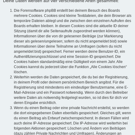
Deine Daten werden auf vier verschiedene Arten gesammelt:
Die Forensoftware phpBB erstellt bei deinem Besuch des Boards
mehrere Cookies. Cookies sind kleine Textdateien, die dein Browser als
temporäre Dateien ablegt und die zwischen den einzelnen Aufrufen des
Boards erhalten bleiben. In diesen Cookies sind die aktuelle ID deiner
Sitzung (damit dir alle Seitenaufrufe zugeordnet werden können),
Informationen über die von dir gelesenen Beiträge (zur Markierung
dieser als gelesen/ungelesen; sofern du nicht angemeldet bist) sowie
Informationen über deine Teilnahme an Umfragen (sofern du nicht
angemeldet bist) gespeichert. Ferner werden deine Benutzer-ID, ein
Authentifizierungsschlüssel und eine Session-ID gespeichert. Die
Cookies haben standardmäßig eine Gültigkeit von einem Jahr. Alle
Cookies kannst du jederzeit über die Funktion „Alle Cookies löschen“
löschen.
Weiterhin werden die Daten gespeichert, die du bei der Registrierung,
in deinem Profil oder deinem persönlichem Bereich angibst. Für die
Registrierung sind mindestens ein eindeutiger Benutzername, eine E-
Mail-Adresse und ein Passwort notwendig. Wenn durch den Betreiber
weitere Daten als notwendig festgelegt wurden, so ist dies für dich vor
deren Eingabe ersichtlich.
Wenn du einen Beitrag oder eine private Nachricht erstellst, so werden
die dort eingegebenen Daten ebenfalls gespeichert. Gleiches gilt, wenn
du einen Beitrag als Entwurf zwischenspeicherst. In diesen Fällen wird
auch deine IP-Adresse gespeichert. Die IP-Adresse wird weiterhin bei
folgenden Aktionen gespeichert: Löschen und Ändern von Beiträgen
(dazu zählen Private Nachrichten und Umfragen), Änderungen an