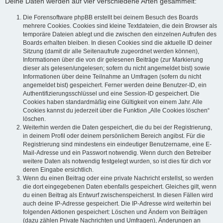
Deine Daten werden auf vier verschiedene Arten gesammelt:
Die Forensoftware phpBB erstellt bei deinem Besuch des Boards
mehrere Cookies. Cookies sind kleine Textdateien, die dein Browser als
temporäre Dateien ablegt und die zwischen den einzelnen Aufrufen des
Boards erhalten bleiben. In diesen Cookies sind die aktuelle ID deiner
Sitzung (damit dir alle Seitenaufrufe zugeordnet werden können),
Informationen über die von dir gelesenen Beiträge (zur Markierung
dieser als gelesen/ungelesen; sofern du nicht angemeldet bist) sowie
Informationen über deine Teilnahme an Umfragen (sofern du nicht
angemeldet bist) gespeichert. Ferner werden deine Benutzer-ID, ein
Authentifizierungsschlüssel und eine Session-ID gespeichert. Die
Cookies haben standardmäßig eine Gültigkeit von einem Jahr. Alle
Cookies kannst du jederzeit über die Funktion „Alle Cookies löschen“
löschen.
Weiterhin werden die Daten gespeichert, die du bei der Registrierung,
in deinem Profil oder deinem persönlichem Bereich angibst. Für die
Registrierung sind mindestens ein eindeutiger Benutzername, eine E-
Mail-Adresse und ein Passwort notwendig. Wenn durch den Betreiber
weitere Daten als notwendig festgelegt wurden, so ist dies für dich vor
deren Eingabe ersichtlich.
Wenn du einen Beitrag oder eine private Nachricht erstellst, so werden
die dort eingegebenen Daten ebenfalls gespeichert. Gleiches gilt, wenn
du einen Beitrag als Entwurf zwischenspeicherst. In diesen Fällen wird
auch deine IP-Adresse gespeichert. Die IP-Adresse wird weiterhin bei
folgenden Aktionen gespeichert: Löschen und Ändern von Beiträgen
(dazu zählen Private Nachrichten und Umfragen), Änderungen an