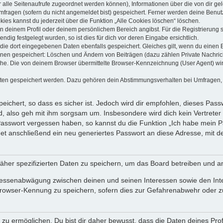
dir alle Seitenaufrufe zugeordnet werden können), Informationen über die von dir g
fragen (sofern du nicht angemeldet bist) gespeichert. Ferner werden deine Benutze
ies kannst du jederzeit über die Funktion „Alle Cookies löschen“ löschen.
 in deinem Profil oder deinem persönlichem Bereich angibst. Für die Registrierun
ig festgelegt wurden, so ist dies für dich vor deren Eingabe ersichtlich.
 die dort eingegebenen Daten ebenfalls gespeichert. Gleiches gilt, wenn du einen B
ionen gespeichert: Löschen und Ändern von Beiträgen (dazu zählen Private Nachri
e. Die von deinem Browser übermittelte Browser-Kennzeichnung (User Agent) wird n
aten gespeichert werden. Dazu gehören dein Abstimmungsverhalten bei Umfragen, d
ichert, so dass es sicher ist. Jedoch wird dir empfohlen, dieses Pass
, also geh mit ihm sorgsam um. Insbesondere wird dich kein Vertreter 
 Passwort vergessen haben, so kannst du die Funktion „Ich habe mein 
 anschließend ein neu generiertes Passwort an diese Adresse, mit d
äher spezifizierten Daten zu speichern, um das Board betreiben und a
teressenabwägung zwischen deinen und seinen Interessen sowie den Int
rowser-Kennung zu speichern, sofern dies zur Gefahrenabwehr oder zur
 ermöglichen. Du bist dir daher bewusst, dass die Daten deines Profils 