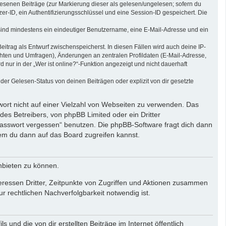
elesenen Beiträge (zur Markierung dieser als gelesen/ungelesen; sofern du
r-ID, ein Authentifizierungsschlüssel und eine Session-ID gespeichert. Die
g sind mindestens ein eindeutiger Benutzername, eine E-Mail-Adresse und ein
eitrag als Entwurf zwischenspeicherst. In diesen Fällen wird auch deine IP-
chten und Umfragen), Änderungen an zentralen Profildaten (E-Mail-Adresse,
ur in der „Wer ist online?“-Funktion angezeigt und nicht dauerhaft
er Gelesen-Status von deinen Beiträgen oder explizit von dir gesetzte
wort nicht auf einer Vielzahl von Webseiten zu verwenden. Das
des Betreibers, von phpBB Limited oder ein Dritter
Passwort vergessen“ benutzen. Die phpBB-Software fragt dich dann
em du dann auf das Board zugreifen kannst.
nbieten zu können.
eressen Dritter, Zeitpunkte von Zugriffen und Aktionen zusammen
 rechtlichen Nachverfolgbarkeit notwendig ist.
und die von dir erstellten Beiträge im Internet öffentlich