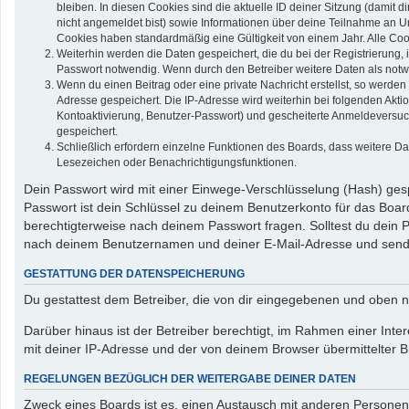
bleiben. In diesen Cookies sind die aktuelle ID deiner Sitzung (damit 
nicht angemeldet bist) sowie Informationen über deine Teilnahme an Um
Cookies haben standardmäßig eine Gültigkeit von einem Jahr. Alle Cook
Weiterhin werden die Daten gespeichert, die du bei der Registrierung,
Passwort notwendig. Wenn durch den Betreiber weitere Daten als notwend
Wenn du einen Beitrag oder eine private Nachricht erstellst, so werden
Adresse gespeichert. Die IP-Adresse wird weiterhin bei folgenden Akt
Kontoaktivierung, Benutzer-Passwort) und gescheiterte Anmeldeversuch
gespeichert.
Schließlich erfordern einzelne Funktionen des Boards, dass weitere D
Lesezeichen oder Benachrichtigungsfunktionen.
Dein Passwort wird mit einer Einwege-Verschlüsselung (Hash) gespe
Passwort ist dein Schlüssel zu deinem Benutzerkonto für das Board
berechtigterweise nach deinem Passwort fragen. Solltest du dein
nach deinem Benutzernamen und deiner E-Mail-Adresse und sendet
GESTATTUNG DER DATENSPEICHERUNG
Du gestattest dem Betreiber, die von dir eingegebenen und oben n
Darüber hinaus ist der Betreiber berechtigt, im Rahmen einer In
mit deiner IP-Adresse und der von deinem Browser übermittelter B
REGELUNGEN BEZÜGLICH DER WEITERGABE DEINER DATEN
Zweck eines Boards ist es, einen Austausch mit anderen Personen zu