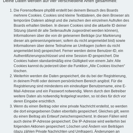
Deine Daten werden auf vier verschiedene Arten gesammelt:
Die Forensoftware phpBB erstellt bei deinem Besuch des Boards
mehrere Cookies. Cookies sind kleine Textdateien, die dein Browser als
temporäre Dateien ablegt und die zwischen den einzelnen Aufrufen des
Boards erhalten bleiben. In diesen Cookies sind die aktuelle ID deiner
Sitzung (damit dir alle Seitenaufrufe zugeordnet werden können),
Informationen über die von dir gelesenen Beiträge (zur Markierung
dieser als gelesen/ungelesen; sofern du nicht angemeldet bist) sowie
Informationen über deine Teilnahme an Umfragen (sofern du nicht
angemeldet bist) gespeichert. Ferner werden deine Benutzer-ID, ein
Authentifizierungsschlüssel und eine Session-ID gespeichert. Die
Cookies haben standardmäßig eine Gültigkeit von einem Jahr. Alle
Cookies kannst du jederzeit über die Funktion „Alle Cookies löschen“
löschen.
Weiterhin werden die Daten gespeichert, die du bei der Registrierung,
in deinem Profil oder deinem persönlichem Bereich angibst. Für die
Registrierung sind mindestens ein eindeutiger Benutzername, eine E-
Mail-Adresse und ein Passwort notwendig. Wenn durch den Betreiber
weitere Daten als notwendig festgelegt wurden, so ist dies für dich vor
deren Eingabe ersichtlich.
Wenn du einen Beitrag oder eine private Nachricht erstellst, so werden
die dort eingegebenen Daten ebenfalls gespeichert. Gleiches gilt, wenn
du einen Beitrag als Entwurf zwischenspeicherst. In diesen Fällen wird
auch deine IP-Adresse gespeichert. Die IP-Adresse wird weiterhin bei
folgenden Aktionen gespeichert: Löschen und Ändern von Beiträgen
(dazu zählen Private Nachrichten und Umfragen), Änderungen an