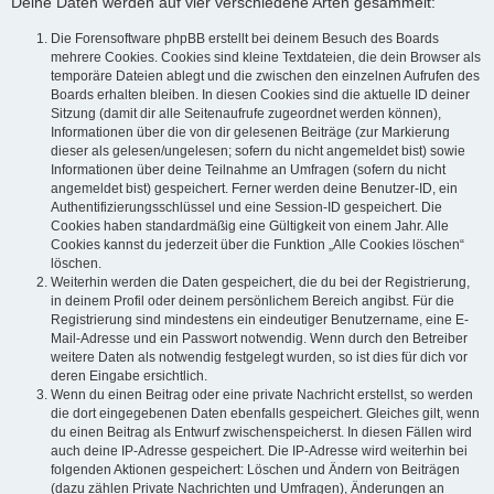
Deine Daten werden auf vier verschiedene Arten gesammelt:
Die Forensoftware phpBB erstellt bei deinem Besuch des Boards
mehrere Cookies. Cookies sind kleine Textdateien, die dein Browser als
temporäre Dateien ablegt und die zwischen den einzelnen Aufrufen des
Boards erhalten bleiben. In diesen Cookies sind die aktuelle ID deiner
Sitzung (damit dir alle Seitenaufrufe zugeordnet werden können),
Informationen über die von dir gelesenen Beiträge (zur Markierung
dieser als gelesen/ungelesen; sofern du nicht angemeldet bist) sowie
Informationen über deine Teilnahme an Umfragen (sofern du nicht
angemeldet bist) gespeichert. Ferner werden deine Benutzer-ID, ein
Authentifizierungsschlüssel und eine Session-ID gespeichert. Die
Cookies haben standardmäßig eine Gültigkeit von einem Jahr. Alle
Cookies kannst du jederzeit über die Funktion „Alle Cookies löschen“
löschen.
Weiterhin werden die Daten gespeichert, die du bei der Registrierung,
in deinem Profil oder deinem persönlichem Bereich angibst. Für die
Registrierung sind mindestens ein eindeutiger Benutzername, eine E-
Mail-Adresse und ein Passwort notwendig. Wenn durch den Betreiber
weitere Daten als notwendig festgelegt wurden, so ist dies für dich vor
deren Eingabe ersichtlich.
Wenn du einen Beitrag oder eine private Nachricht erstellst, so werden
die dort eingegebenen Daten ebenfalls gespeichert. Gleiches gilt, wenn
du einen Beitrag als Entwurf zwischenspeicherst. In diesen Fällen wird
auch deine IP-Adresse gespeichert. Die IP-Adresse wird weiterhin bei
folgenden Aktionen gespeichert: Löschen und Ändern von Beiträgen
(dazu zählen Private Nachrichten und Umfragen), Änderungen an