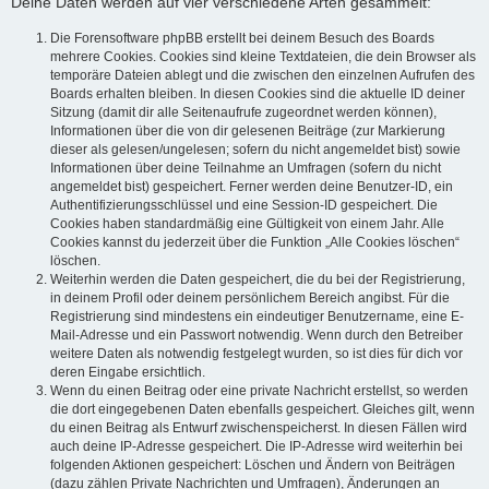
Deine Daten werden auf vier verschiedene Arten gesammelt:
Die Forensoftware phpBB erstellt bei deinem Besuch des Boards
mehrere Cookies. Cookies sind kleine Textdateien, die dein Browser als
temporäre Dateien ablegt und die zwischen den einzelnen Aufrufen des
Boards erhalten bleiben. In diesen Cookies sind die aktuelle ID deiner
Sitzung (damit dir alle Seitenaufrufe zugeordnet werden können),
Informationen über die von dir gelesenen Beiträge (zur Markierung
dieser als gelesen/ungelesen; sofern du nicht angemeldet bist) sowie
Informationen über deine Teilnahme an Umfragen (sofern du nicht
angemeldet bist) gespeichert. Ferner werden deine Benutzer-ID, ein
Authentifizierungsschlüssel und eine Session-ID gespeichert. Die
Cookies haben standardmäßig eine Gültigkeit von einem Jahr. Alle
Cookies kannst du jederzeit über die Funktion „Alle Cookies löschen“
löschen.
Weiterhin werden die Daten gespeichert, die du bei der Registrierung,
in deinem Profil oder deinem persönlichem Bereich angibst. Für die
Registrierung sind mindestens ein eindeutiger Benutzername, eine E-
Mail-Adresse und ein Passwort notwendig. Wenn durch den Betreiber
weitere Daten als notwendig festgelegt wurden, so ist dies für dich vor
deren Eingabe ersichtlich.
Wenn du einen Beitrag oder eine private Nachricht erstellst, so werden
die dort eingegebenen Daten ebenfalls gespeichert. Gleiches gilt, wenn
du einen Beitrag als Entwurf zwischenspeicherst. In diesen Fällen wird
auch deine IP-Adresse gespeichert. Die IP-Adresse wird weiterhin bei
folgenden Aktionen gespeichert: Löschen und Ändern von Beiträgen
(dazu zählen Private Nachrichten und Umfragen), Änderungen an