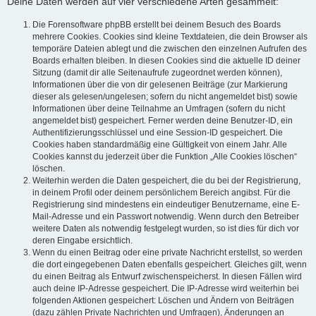
Deine Daten werden auf vier verschiedene Arten gesammelt:
Die Forensoftware phpBB erstellt bei deinem Besuch des Boards
mehrere Cookies. Cookies sind kleine Textdateien, die dein Browser als
temporäre Dateien ablegt und die zwischen den einzelnen Aufrufen des
Boards erhalten bleiben. In diesen Cookies sind die aktuelle ID deiner
Sitzung (damit dir alle Seitenaufrufe zugeordnet werden können),
Informationen über die von dir gelesenen Beiträge (zur Markierung
dieser als gelesen/ungelesen; sofern du nicht angemeldet bist) sowie
Informationen über deine Teilnahme an Umfragen (sofern du nicht
angemeldet bist) gespeichert. Ferner werden deine Benutzer-ID, ein
Authentifizierungsschlüssel und eine Session-ID gespeichert. Die
Cookies haben standardmäßig eine Gültigkeit von einem Jahr. Alle
Cookies kannst du jederzeit über die Funktion „Alle Cookies löschen“
löschen.
Weiterhin werden die Daten gespeichert, die du bei der Registrierung,
in deinem Profil oder deinem persönlichem Bereich angibst. Für die
Registrierung sind mindestens ein eindeutiger Benutzername, eine E-
Mail-Adresse und ein Passwort notwendig. Wenn durch den Betreiber
weitere Daten als notwendig festgelegt wurden, so ist dies für dich vor
deren Eingabe ersichtlich.
Wenn du einen Beitrag oder eine private Nachricht erstellst, so werden
die dort eingegebenen Daten ebenfalls gespeichert. Gleiches gilt, wenn
du einen Beitrag als Entwurf zwischenspeicherst. In diesen Fällen wird
auch deine IP-Adresse gespeichert. Die IP-Adresse wird weiterhin bei
folgenden Aktionen gespeichert: Löschen und Ändern von Beiträgen
(dazu zählen Private Nachrichten und Umfragen), Änderungen an