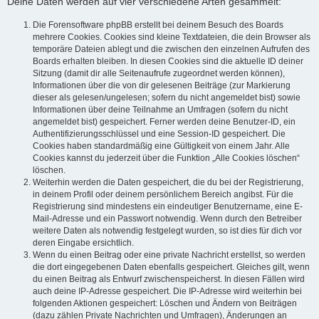
Deine Daten werden auf vier verschiedene Arten gesammelt:
Die Forensoftware phpBB erstellt bei deinem Besuch des Boards
mehrere Cookies. Cookies sind kleine Textdateien, die dein Browser als
temporäre Dateien ablegt und die zwischen den einzelnen Aufrufen des
Boards erhalten bleiben. In diesen Cookies sind die aktuelle ID deiner
Sitzung (damit dir alle Seitenaufrufe zugeordnet werden können),
Informationen über die von dir gelesenen Beiträge (zur Markierung
dieser als gelesen/ungelesen; sofern du nicht angemeldet bist) sowie
Informationen über deine Teilnahme an Umfragen (sofern du nicht
angemeldet bist) gespeichert. Ferner werden deine Benutzer-ID, ein
Authentifizierungsschlüssel und eine Session-ID gespeichert. Die
Cookies haben standardmäßig eine Gültigkeit von einem Jahr. Alle
Cookies kannst du jederzeit über die Funktion „Alle Cookies löschen“
löschen.
Weiterhin werden die Daten gespeichert, die du bei der Registrierung,
in deinem Profil oder deinem persönlichem Bereich angibst. Für die
Registrierung sind mindestens ein eindeutiger Benutzername, eine E-
Mail-Adresse und ein Passwort notwendig. Wenn durch den Betreiber
weitere Daten als notwendig festgelegt wurden, so ist dies für dich vor
deren Eingabe ersichtlich.
Wenn du einen Beitrag oder eine private Nachricht erstellst, so werden
die dort eingegebenen Daten ebenfalls gespeichert. Gleiches gilt, wenn
du einen Beitrag als Entwurf zwischenspeicherst. In diesen Fällen wird
auch deine IP-Adresse gespeichert. Die IP-Adresse wird weiterhin bei
folgenden Aktionen gespeichert: Löschen und Ändern von Beiträgen
(dazu zählen Private Nachrichten und Umfragen), Änderungen an