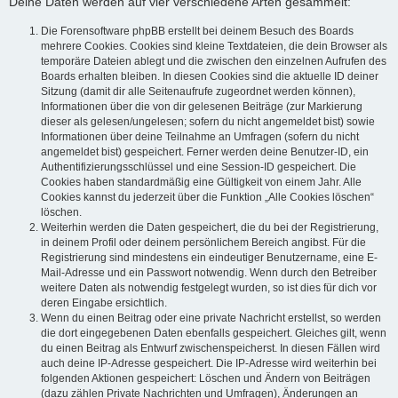
Deine Daten werden auf vier verschiedene Arten gesammelt:
Die Forensoftware phpBB erstellt bei deinem Besuch des Boards
mehrere Cookies. Cookies sind kleine Textdateien, die dein Browser als
temporäre Dateien ablegt und die zwischen den einzelnen Aufrufen des
Boards erhalten bleiben. In diesen Cookies sind die aktuelle ID deiner
Sitzung (damit dir alle Seitenaufrufe zugeordnet werden können),
Informationen über die von dir gelesenen Beiträge (zur Markierung
dieser als gelesen/ungelesen; sofern du nicht angemeldet bist) sowie
Informationen über deine Teilnahme an Umfragen (sofern du nicht
angemeldet bist) gespeichert. Ferner werden deine Benutzer-ID, ein
Authentifizierungsschlüssel und eine Session-ID gespeichert. Die
Cookies haben standardmäßig eine Gültigkeit von einem Jahr. Alle
Cookies kannst du jederzeit über die Funktion „Alle Cookies löschen“
löschen.
Weiterhin werden die Daten gespeichert, die du bei der Registrierung,
in deinem Profil oder deinem persönlichem Bereich angibst. Für die
Registrierung sind mindestens ein eindeutiger Benutzername, eine E-
Mail-Adresse und ein Passwort notwendig. Wenn durch den Betreiber
weitere Daten als notwendig festgelegt wurden, so ist dies für dich vor
deren Eingabe ersichtlich.
Wenn du einen Beitrag oder eine private Nachricht erstellst, so werden
die dort eingegebenen Daten ebenfalls gespeichert. Gleiches gilt, wenn
du einen Beitrag als Entwurf zwischenspeicherst. In diesen Fällen wird
auch deine IP-Adresse gespeichert. Die IP-Adresse wird weiterhin bei
folgenden Aktionen gespeichert: Löschen und Ändern von Beiträgen
(dazu zählen Private Nachrichten und Umfragen), Änderungen an