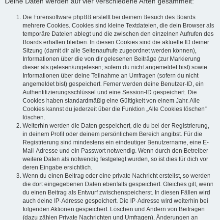
Deine Daten werden auf vier verschiedene Arten gesammelt:
Die Forensoftware phpBB erstellt bei deinem Besuch des Boards
mehrere Cookies. Cookies sind kleine Textdateien, die dein Browser als
temporäre Dateien ablegt und die zwischen den einzelnen Aufrufen des
Boards erhalten bleiben. In diesen Cookies sind die aktuelle ID deiner
Sitzung (damit dir alle Seitenaufrufe zugeordnet werden können),
Informationen über die von dir gelesenen Beiträge (zur Markierung
dieser als gelesen/ungelesen; sofern du nicht angemeldet bist) sowie
Informationen über deine Teilnahme an Umfragen (sofern du nicht
angemeldet bist) gespeichert. Ferner werden deine Benutzer-ID, ein
Authentifizierungsschlüssel und eine Session-ID gespeichert. Die
Cookies haben standardmäßig eine Gültigkeit von einem Jahr. Alle
Cookies kannst du jederzeit über die Funktion „Alle Cookies löschen“
löschen.
Weiterhin werden die Daten gespeichert, die du bei der Registrierung,
in deinem Profil oder deinem persönlichem Bereich angibst. Für die
Registrierung sind mindestens ein eindeutiger Benutzername, eine E-
Mail-Adresse und ein Passwort notwendig. Wenn durch den Betreiber
weitere Daten als notwendig festgelegt wurden, so ist dies für dich vor
deren Eingabe ersichtlich.
Wenn du einen Beitrag oder eine private Nachricht erstellst, so werden
die dort eingegebenen Daten ebenfalls gespeichert. Gleiches gilt, wenn
du einen Beitrag als Entwurf zwischenspeicherst. In diesen Fällen wird
auch deine IP-Adresse gespeichert. Die IP-Adresse wird weiterhin bei
folgenden Aktionen gespeichert: Löschen und Ändern von Beiträgen
(dazu zählen Private Nachrichten und Umfragen), Änderungen an