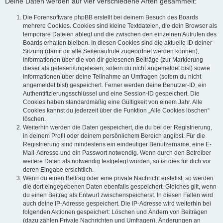
Deine Daten werden auf vier verschiedene Arten gesammelt:
Die Forensoftware phpBB erstellt bei deinem Besuch des Boards
mehrere Cookies. Cookies sind kleine Textdateien, die dein Browser als
temporäre Dateien ablegt und die zwischen den einzelnen Aufrufen des
Boards erhalten bleiben. In diesen Cookies sind die aktuelle ID deiner
Sitzung (damit dir alle Seitenaufrufe zugeordnet werden können),
Informationen über die von dir gelesenen Beiträge (zur Markierung
dieser als gelesen/ungelesen; sofern du nicht angemeldet bist) sowie
Informationen über deine Teilnahme an Umfragen (sofern du nicht
angemeldet bist) gespeichert. Ferner werden deine Benutzer-ID, ein
Authentifizierungsschlüssel und eine Session-ID gespeichert. Die
Cookies haben standardmäßig eine Gültigkeit von einem Jahr. Alle
Cookies kannst du jederzeit über die Funktion „Alle Cookies löschen“
löschen.
Weiterhin werden die Daten gespeichert, die du bei der Registrierung,
in deinem Profil oder deinem persönlichem Bereich angibst. Für die
Registrierung sind mindestens ein eindeutiger Benutzername, eine E-
Mail-Adresse und ein Passwort notwendig. Wenn durch den Betreiber
weitere Daten als notwendig festgelegt wurden, so ist dies für dich vor
deren Eingabe ersichtlich.
Wenn du einen Beitrag oder eine private Nachricht erstellst, so werden
die dort eingegebenen Daten ebenfalls gespeichert. Gleiches gilt, wenn
du einen Beitrag als Entwurf zwischenspeicherst. In diesen Fällen wird
auch deine IP-Adresse gespeichert. Die IP-Adresse wird weiterhin bei
folgenden Aktionen gespeichert: Löschen und Ändern von Beiträgen
(dazu zählen Private Nachrichten und Umfragen), Änderungen an