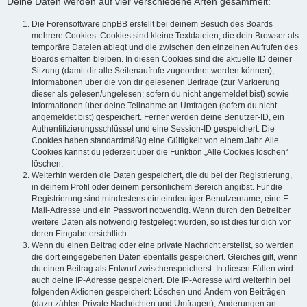
Deine Daten werden auf vier verschiedene Arten gesammelt:
Die Forensoftware phpBB erstellt bei deinem Besuch des Boards
mehrere Cookies. Cookies sind kleine Textdateien, die dein Browser als
temporäre Dateien ablegt und die zwischen den einzelnen Aufrufen des
Boards erhalten bleiben. In diesen Cookies sind die aktuelle ID deiner
Sitzung (damit dir alle Seitenaufrufe zugeordnet werden können),
Informationen über die von dir gelesenen Beiträge (zur Markierung
dieser als gelesen/ungelesen; sofern du nicht angemeldet bist) sowie
Informationen über deine Teilnahme an Umfragen (sofern du nicht
angemeldet bist) gespeichert. Ferner werden deine Benutzer-ID, ein
Authentifizierungsschlüssel und eine Session-ID gespeichert. Die
Cookies haben standardmäßig eine Gültigkeit von einem Jahr. Alle
Cookies kannst du jederzeit über die Funktion „Alle Cookies löschen“
löschen.
Weiterhin werden die Daten gespeichert, die du bei der Registrierung,
in deinem Profil oder deinem persönlichem Bereich angibst. Für die
Registrierung sind mindestens ein eindeutiger Benutzername, eine E-
Mail-Adresse und ein Passwort notwendig. Wenn durch den Betreiber
weitere Daten als notwendig festgelegt wurden, so ist dies für dich vor
deren Eingabe ersichtlich.
Wenn du einen Beitrag oder eine private Nachricht erstellst, so werden
die dort eingegebenen Daten ebenfalls gespeichert. Gleiches gilt, wenn
du einen Beitrag als Entwurf zwischenspeicherst. In diesen Fällen wird
auch deine IP-Adresse gespeichert. Die IP-Adresse wird weiterhin bei
folgenden Aktionen gespeichert: Löschen und Ändern von Beiträgen
(dazu zählen Private Nachrichten und Umfragen), Änderungen an