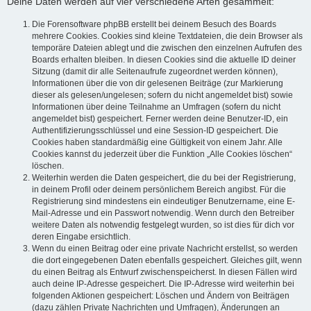
Deine Daten werden auf vier verschiedene Arten gesammelt:
Die Forensoftware phpBB erstellt bei deinem Besuch des Boards
mehrere Cookies. Cookies sind kleine Textdateien, die dein Browser als
temporäre Dateien ablegt und die zwischen den einzelnen Aufrufen des
Boards erhalten bleiben. In diesen Cookies sind die aktuelle ID deiner
Sitzung (damit dir alle Seitenaufrufe zugeordnet werden können),
Informationen über die von dir gelesenen Beiträge (zur Markierung
dieser als gelesen/ungelesen; sofern du nicht angemeldet bist) sowie
Informationen über deine Teilnahme an Umfragen (sofern du nicht
angemeldet bist) gespeichert. Ferner werden deine Benutzer-ID, ein
Authentifizierungsschlüssel und eine Session-ID gespeichert. Die
Cookies haben standardmäßig eine Gültigkeit von einem Jahr. Alle
Cookies kannst du jederzeit über die Funktion „Alle Cookies löschen“
löschen.
Weiterhin werden die Daten gespeichert, die du bei der Registrierung,
in deinem Profil oder deinem persönlichem Bereich angibst. Für die
Registrierung sind mindestens ein eindeutiger Benutzername, eine E-
Mail-Adresse und ein Passwort notwendig. Wenn durch den Betreiber
weitere Daten als notwendig festgelegt wurden, so ist dies für dich vor
deren Eingabe ersichtlich.
Wenn du einen Beitrag oder eine private Nachricht erstellst, so werden
die dort eingegebenen Daten ebenfalls gespeichert. Gleiches gilt, wenn
du einen Beitrag als Entwurf zwischenspeicherst. In diesen Fällen wird
auch deine IP-Adresse gespeichert. Die IP-Adresse wird weiterhin bei
folgenden Aktionen gespeichert: Löschen und Ändern von Beiträgen
(dazu zählen Private Nachrichten und Umfragen), Änderungen an