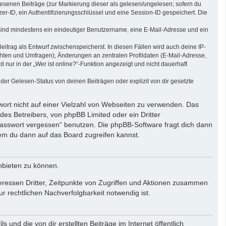
elesenen Beiträge (zur Markierung dieser als gelesen/ungelesen; sofern du
r-ID, ein Authentifizierungsschlüssel und eine Session-ID gespeichert. Die
g sind mindestens ein eindeutiger Benutzername, eine E-Mail-Adresse und ein
eitrag als Entwurf zwischenspeicherst. In diesen Fällen wird auch deine IP-
chten und Umfragen), Änderungen an zentralen Profildaten (E-Mail-Adresse,
ur in der „Wer ist online?“-Funktion angezeigt und nicht dauerhaft
er Gelesen-Status von deinen Beiträgen oder explizit von dir gesetzte
wort nicht auf einer Vielzahl von Webseiten zu verwenden. Das
des Betreibers, von phpBB Limited oder ein Dritter
Passwort vergessen“ benutzen. Die phpBB-Software fragt dich dann
em du dann auf das Board zugreifen kannst.
nbieten zu können.
eressen Dritter, Zeitpunkte von Zugriffen und Aktionen zusammen
 rechtlichen Nachverfolgbarkeit notwendig ist.
und die von dir erstellten Beiträge im Internet öffentlich