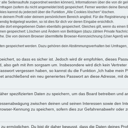
dir alle Seitenaufrufe zugeordnet werden können), Informationen über die von dir g
fragen (sofern du nicht angemeldet bist) gespeichert. Ferner werden deine Benutze
ies kannst du jederzeit über die Funktion „Alle Cookies löschen“ löschen.
 in deinem Profil oder deinem persönlichem Bereich angibst. Für die Registrierun
ig festgelegt wurden, so ist dies für dich vor deren Eingabe ersichtlich.
 die dort eingegebenen Daten ebenfalls gespeichert. Gleiches gilt, wenn du einen B
ionen gespeichert: Löschen und Ändern von Beiträgen (dazu zählen Private Nachri
e. Die von deinem Browser übermittelte Browser-Kennzeichnung (User Agent) wird n
aten gespeichert werden. Dazu gehören dein Abstimmungsverhalten bei Umfragen, d
ichert, so dass es sicher ist. Jedoch wird dir empfohlen, dieses Pass
, also geh mit ihm sorgsam um. Insbesondere wird dich kein Vertreter 
 Passwort vergessen haben, so kannst du die Funktion „Ich habe mein 
 anschließend ein neu generiertes Passwort an diese Adresse, mit d
äher spezifizierten Daten zu speichern, um das Board betreiben und a
teressenabwägung zwischen deinen und seinen Interessen sowie den Int
rowser-Kennung zu speichern, sofern dies zur Gefahrenabwehr oder zur
 ermöglichen. Du bist dir daher bewusst, dass die Daten deines Profils 