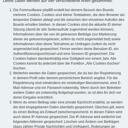
Deine Daten werden auf vier verschiedene Arten gesammelt:
Die Forensoftware phpBB erstellt bei deinem Besuch des Boards
mehrere Cookies. Cookies sind kleine Textdateien, die dein Browser als
temporäre Dateien ablegt und die zwischen den einzelnen Aufrufen des
Boards erhalten bleiben. In diesen Cookies sind die aktuelle ID deiner
Sitzung (damit dir alle Seitenaufrufe zugeordnet werden können),
Informationen über die von dir gelesenen Beiträge (zur Markierung
dieser als gelesen/ungelesen; sofern du nicht angemeldet bist) sowie
Informationen über deine Teilnahme an Umfragen (sofern du nicht
angemeldet bist) gespeichert. Ferner werden deine Benutzer-ID, ein
Authentifizierungsschlüssel und eine Session-ID gespeichert. Die
Cookies haben standardmäßig eine Gültigkeit von einem Jahr. Alle
Cookies kannst du jederzeit über die Funktion „Alle Cookies löschen“
löschen.
Weiterhin werden die Daten gespeichert, die du bei der Registrierung,
in deinem Profil oder deinem persönlichem Bereich angibst. Für die
Registrierung sind mindestens ein eindeutiger Benutzername, eine E-
Mail-Adresse und ein Passwort notwendig. Wenn durch den Betreiber
weitere Daten als notwendig festgelegt wurden, so ist dies für dich vor
deren Eingabe ersichtlich.
Wenn du einen Beitrag oder eine private Nachricht erstellst, so werden
die dort eingegebenen Daten ebenfalls gespeichert. Gleiches gilt, wenn
du einen Beitrag als Entwurf zwischenspeicherst. In diesen Fällen wird
auch deine IP-Adresse gespeichert. Die IP-Adresse wird weiterhin bei
folgenden Aktionen gespeichert: Löschen und Ändern von Beiträgen
(dazu zählen Private Nachrichten und Umfragen), Änderungen an