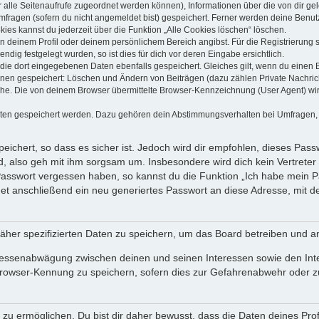
dir alle Seitenaufrufe zugeordnet werden können), Informationen über die von dir g
fragen (sofern du nicht angemeldet bist) gespeichert. Ferner werden deine Benutze
ies kannst du jederzeit über die Funktion „Alle Cookies löschen“ löschen.
 in deinem Profil oder deinem persönlichem Bereich angibst. Für die Registrierun
ig festgelegt wurden, so ist dies für dich vor deren Eingabe ersichtlich.
 die dort eingegebenen Daten ebenfalls gespeichert. Gleiches gilt, wenn du einen B
ionen gespeichert: Löschen und Ändern von Beiträgen (dazu zählen Private Nachri
e. Die von deinem Browser übermittelte Browser-Kennzeichnung (User Agent) wird n
aten gespeichert werden. Dazu gehören dein Abstimmungsverhalten bei Umfragen, d
ichert, so dass es sicher ist. Jedoch wird dir empfohlen, dieses Pass
, also geh mit ihm sorgsam um. Insbesondere wird dich kein Vertreter 
 Passwort vergessen haben, so kannst du die Funktion „Ich habe mein 
 anschließend ein neu generiertes Passwort an diese Adresse, mit d
äher spezifizierten Daten zu speichern, um das Board betreiben und a
teressenabwägung zwischen deinen und seinen Interessen sowie den Int
rowser-Kennung zu speichern, sofern dies zur Gefahrenabwehr oder zur
 ermöglichen. Du bist dir daher bewusst, dass die Daten deines Profils 