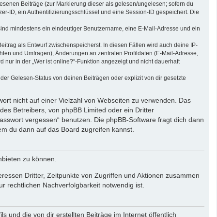
elesenen Beiträge (zur Markierung dieser als gelesen/ungelesen; sofern du
r-ID, ein Authentifizierungsschlüssel und eine Session-ID gespeichert. Die
g sind mindestens ein eindeutiger Benutzername, eine E-Mail-Adresse und ein
eitrag als Entwurf zwischenspeicherst. In diesen Fällen wird auch deine IP-
chten und Umfragen), Änderungen an zentralen Profildaten (E-Mail-Adresse,
ur in der „Wer ist online?“-Funktion angezeigt und nicht dauerhaft
er Gelesen-Status von deinen Beiträgen oder explizit von dir gesetzte
wort nicht auf einer Vielzahl von Webseiten zu verwenden. Das
des Betreibers, von phpBB Limited oder ein Dritter
Passwort vergessen“ benutzen. Die phpBB-Software fragt dich dann
em du dann auf das Board zugreifen kannst.
nbieten zu können.
eressen Dritter, Zeitpunkte von Zugriffen und Aktionen zusammen
 rechtlichen Nachverfolgbarkeit notwendig ist.
und die von dir erstellten Beiträge im Internet öffentlich