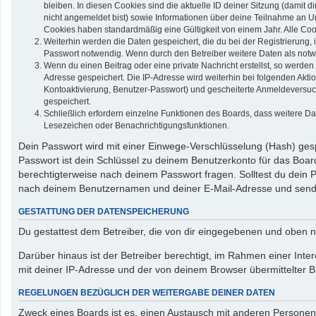
bleiben. In diesen Cookies sind die aktuelle ID deiner Sitzung (damit 
nicht angemeldet bist) sowie Informationen über deine Teilnahme an Um
Cookies haben standardmäßig eine Gültigkeit von einem Jahr. Alle Cook
Weiterhin werden die Daten gespeichert, die du bei der Registrierung,
Passwort notwendig. Wenn durch den Betreiber weitere Daten als notwend
Wenn du einen Beitrag oder eine private Nachricht erstellst, so werden
Adresse gespeichert. Die IP-Adresse wird weiterhin bei folgenden Akt
Kontoaktivierung, Benutzer-Passwort) und gescheiterte Anmeldeversuch
gespeichert.
Schließlich erfordern einzelne Funktionen des Boards, dass weitere D
Lesezeichen oder Benachrichtigungsfunktionen.
Dein Passwort wird mit einer Einwege-Verschlüsselung (Hash) gespe
Passwort ist dein Schlüssel zu deinem Benutzerkonto für das Board
berechtigterweise nach deinem Passwort fragen. Solltest du dein
nach deinem Benutzernamen und deiner E-Mail-Adresse und sendet
GESTATTUNG DER DATENSPEICHERUNG
Du gestattest dem Betreiber, die von dir eingegebenen und oben n
Darüber hinaus ist der Betreiber berechtigt, im Rahmen einer In
mit deiner IP-Adresse und der von deinem Browser übermittelter B
REGELUNGEN BEZÜGLICH DER WEITERGABE DEINER DATEN
Zweck eines Boards ist es, einen Austausch mit anderen Personen zu