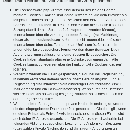
Deine Daten werden auf vier verschiedene Arten gesammelt:
Die Forensoftware phpBB erstellt bei deinem Besuch des Boards
mehrere Cookies. Cookies sind kleine Textdateien, die dein Browser als
temporäre Dateien ablegt und die zwischen den einzelnen Aufrufen des
Boards erhalten bleiben. In diesen Cookies sind die aktuelle ID deiner
Sitzung (damit dir alle Seitenaufrufe zugeordnet werden können),
Informationen über die von dir gelesenen Beiträge (zur Markierung
dieser als gelesen/ungelesen; sofern du nicht angemeldet bist) sowie
Informationen über deine Teilnahme an Umfragen (sofern du nicht
angemeldet bist) gespeichert. Ferner werden deine Benutzer-ID, ein
Authentifizierungsschlüssel und eine Session-ID gespeichert. Die
Cookies haben standardmäßig eine Gültigkeit von einem Jahr. Alle
Cookies kannst du jederzeit über die Funktion „Alle Cookies löschen“
löschen.
Weiterhin werden die Daten gespeichert, die du bei der Registrierung,
in deinem Profil oder deinem persönlichem Bereich angibst. Für die
Registrierung sind mindestens ein eindeutiger Benutzername, eine E-
Mail-Adresse und ein Passwort notwendig. Wenn durch den Betreiber
weitere Daten als notwendig festgelegt wurden, so ist dies für dich vor
deren Eingabe ersichtlich.
Wenn du einen Beitrag oder eine private Nachricht erstellst, so werden
die dort eingegebenen Daten ebenfalls gespeichert. Gleiches gilt, wenn
du einen Beitrag als Entwurf zwischenspeicherst. In diesen Fällen wird
auch deine IP-Adresse gespeichert. Die IP-Adresse wird weiterhin bei
folgenden Aktionen gespeichert: Löschen und Ändern von Beiträgen
(dazu zählen Private Nachrichten und Umfragen), Änderungen an