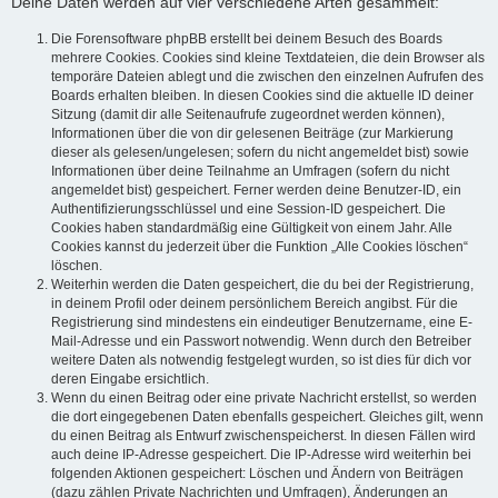
Deine Daten werden auf vier verschiedene Arten gesammelt:
Die Forensoftware phpBB erstellt bei deinem Besuch des Boards
mehrere Cookies. Cookies sind kleine Textdateien, die dein Browser als
temporäre Dateien ablegt und die zwischen den einzelnen Aufrufen des
Boards erhalten bleiben. In diesen Cookies sind die aktuelle ID deiner
Sitzung (damit dir alle Seitenaufrufe zugeordnet werden können),
Informationen über die von dir gelesenen Beiträge (zur Markierung
dieser als gelesen/ungelesen; sofern du nicht angemeldet bist) sowie
Informationen über deine Teilnahme an Umfragen (sofern du nicht
angemeldet bist) gespeichert. Ferner werden deine Benutzer-ID, ein
Authentifizierungsschlüssel und eine Session-ID gespeichert. Die
Cookies haben standardmäßig eine Gültigkeit von einem Jahr. Alle
Cookies kannst du jederzeit über die Funktion „Alle Cookies löschen“
löschen.
Weiterhin werden die Daten gespeichert, die du bei der Registrierung,
in deinem Profil oder deinem persönlichem Bereich angibst. Für die
Registrierung sind mindestens ein eindeutiger Benutzername, eine E-
Mail-Adresse und ein Passwort notwendig. Wenn durch den Betreiber
weitere Daten als notwendig festgelegt wurden, so ist dies für dich vor
deren Eingabe ersichtlich.
Wenn du einen Beitrag oder eine private Nachricht erstellst, so werden
die dort eingegebenen Daten ebenfalls gespeichert. Gleiches gilt, wenn
du einen Beitrag als Entwurf zwischenspeicherst. In diesen Fällen wird
auch deine IP-Adresse gespeichert. Die IP-Adresse wird weiterhin bei
folgenden Aktionen gespeichert: Löschen und Ändern von Beiträgen
(dazu zählen Private Nachrichten und Umfragen), Änderungen an