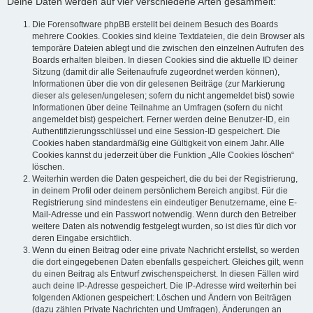
Deine Daten werden auf vier verschiedene Arten gesammelt:
Die Forensoftware phpBB erstellt bei deinem Besuch des Boards
mehrere Cookies. Cookies sind kleine Textdateien, die dein Browser als
temporäre Dateien ablegt und die zwischen den einzelnen Aufrufen des
Boards erhalten bleiben. In diesen Cookies sind die aktuelle ID deiner
Sitzung (damit dir alle Seitenaufrufe zugeordnet werden können),
Informationen über die von dir gelesenen Beiträge (zur Markierung
dieser als gelesen/ungelesen; sofern du nicht angemeldet bist) sowie
Informationen über deine Teilnahme an Umfragen (sofern du nicht
angemeldet bist) gespeichert. Ferner werden deine Benutzer-ID, ein
Authentifizierungsschlüssel und eine Session-ID gespeichert. Die
Cookies haben standardmäßig eine Gültigkeit von einem Jahr. Alle
Cookies kannst du jederzeit über die Funktion „Alle Cookies löschen“
löschen.
Weiterhin werden die Daten gespeichert, die du bei der Registrierung,
in deinem Profil oder deinem persönlichem Bereich angibst. Für die
Registrierung sind mindestens ein eindeutiger Benutzername, eine E-
Mail-Adresse und ein Passwort notwendig. Wenn durch den Betreiber
weitere Daten als notwendig festgelegt wurden, so ist dies für dich vor
deren Eingabe ersichtlich.
Wenn du einen Beitrag oder eine private Nachricht erstellst, so werden
die dort eingegebenen Daten ebenfalls gespeichert. Gleiches gilt, wenn
du einen Beitrag als Entwurf zwischenspeicherst. In diesen Fällen wird
auch deine IP-Adresse gespeichert. Die IP-Adresse wird weiterhin bei
folgenden Aktionen gespeichert: Löschen und Ändern von Beiträgen
(dazu zählen Private Nachrichten und Umfragen), Änderungen an