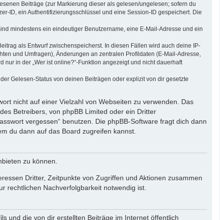
elesenen Beiträge (zur Markierung dieser als gelesen/ungelesen; sofern du
r-ID, ein Authentifizierungsschlüssel und eine Session-ID gespeichert. Die
g sind mindestens ein eindeutiger Benutzername, eine E-Mail-Adresse und ein
eitrag als Entwurf zwischenspeicherst. In diesen Fällen wird auch deine IP-
chten und Umfragen), Änderungen an zentralen Profildaten (E-Mail-Adresse,
ur in der „Wer ist online?“-Funktion angezeigt und nicht dauerhaft
er Gelesen-Status von deinen Beiträgen oder explizit von dir gesetzte
wort nicht auf einer Vielzahl von Webseiten zu verwenden. Das
des Betreibers, von phpBB Limited oder ein Dritter
Passwort vergessen“ benutzen. Die phpBB-Software fragt dich dann
em du dann auf das Board zugreifen kannst.
nbieten zu können.
eressen Dritter, Zeitpunkte von Zugriffen und Aktionen zusammen
 rechtlichen Nachverfolgbarkeit notwendig ist.
und die von dir erstellten Beiträge im Internet öffentlich