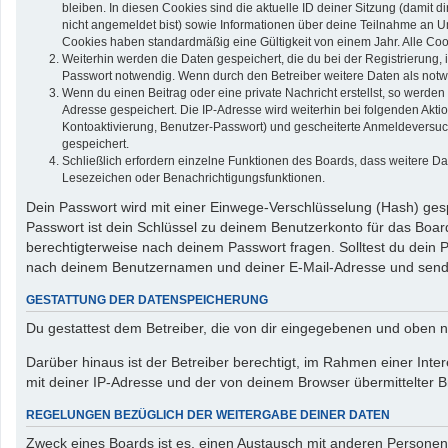
bleiben. In diesen Cookies sind die aktuelle ID deiner Sitzung (damit 
nicht angemeldet bist) sowie Informationen über deine Teilnahme an Um
Cookies haben standardmäßig eine Gültigkeit von einem Jahr. Alle Cook
Weiterhin werden die Daten gespeichert, die du bei der Registrierung,
Passwort notwendig. Wenn durch den Betreiber weitere Daten als notwend
Wenn du einen Beitrag oder eine private Nachricht erstellst, so werden
Adresse gespeichert. Die IP-Adresse wird weiterhin bei folgenden Akt
Kontoaktivierung, Benutzer-Passwort) und gescheiterte Anmeldeversuch
gespeichert.
Schließlich erfordern einzelne Funktionen des Boards, dass weitere D
Lesezeichen oder Benachrichtigungsfunktionen.
Dein Passwort wird mit einer Einwege-Verschlüsselung (Hash) gespe
Passwort ist dein Schlüssel zu deinem Benutzerkonto für das Board
berechtigterweise nach deinem Passwort fragen. Solltest du dein
nach deinem Benutzernamen und deiner E-Mail-Adresse und sendet
GESTATTUNG DER DATENSPEICHERUNG
Du gestattest dem Betreiber, die von dir eingegebenen und oben n
Darüber hinaus ist der Betreiber berechtigt, im Rahmen einer In
mit deiner IP-Adresse und der von deinem Browser übermittelter B
REGELUNGEN BEZÜGLICH DER WEITERGABE DEINER DATEN
Zweck eines Boards ist es, einen Austausch mit anderen Personen zu