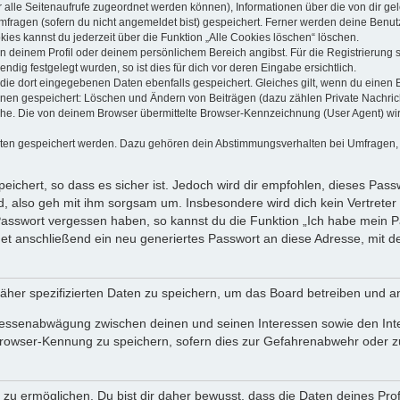
dir alle Seitenaufrufe zugeordnet werden können), Informationen über die von dir g
fragen (sofern du nicht angemeldet bist) gespeichert. Ferner werden deine Benutze
ies kannst du jederzeit über die Funktion „Alle Cookies löschen“ löschen.
 in deinem Profil oder deinem persönlichem Bereich angibst. Für die Registrierun
ig festgelegt wurden, so ist dies für dich vor deren Eingabe ersichtlich.
 die dort eingegebenen Daten ebenfalls gespeichert. Gleiches gilt, wenn du einen B
ionen gespeichert: Löschen und Ändern von Beiträgen (dazu zählen Private Nachri
e. Die von deinem Browser übermittelte Browser-Kennzeichnung (User Agent) wird n
aten gespeichert werden. Dazu gehören dein Abstimmungsverhalten bei Umfragen, d
ichert, so dass es sicher ist. Jedoch wird dir empfohlen, dieses Pass
, also geh mit ihm sorgsam um. Insbesondere wird dich kein Vertreter 
 Passwort vergessen haben, so kannst du die Funktion „Ich habe mein 
 anschließend ein neu generiertes Passwort an diese Adresse, mit d
äher spezifizierten Daten zu speichern, um das Board betreiben und a
teressenabwägung zwischen deinen und seinen Interessen sowie den Int
rowser-Kennung zu speichern, sofern dies zur Gefahrenabwehr oder zur
 ermöglichen. Du bist dir daher bewusst, dass die Daten deines Profils 