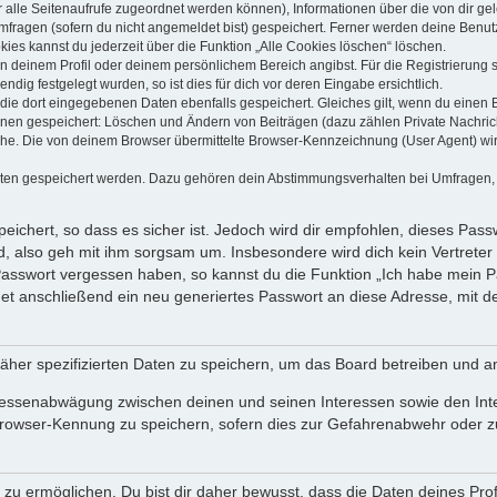
dir alle Seitenaufrufe zugeordnet werden können), Informationen über die von dir g
fragen (sofern du nicht angemeldet bist) gespeichert. Ferner werden deine Benutze
ies kannst du jederzeit über die Funktion „Alle Cookies löschen“ löschen.
 in deinem Profil oder deinem persönlichem Bereich angibst. Für die Registrierun
ig festgelegt wurden, so ist dies für dich vor deren Eingabe ersichtlich.
 die dort eingegebenen Daten ebenfalls gespeichert. Gleiches gilt, wenn du einen B
ionen gespeichert: Löschen und Ändern von Beiträgen (dazu zählen Private Nachri
e. Die von deinem Browser übermittelte Browser-Kennzeichnung (User Agent) wird n
aten gespeichert werden. Dazu gehören dein Abstimmungsverhalten bei Umfragen, d
ichert, so dass es sicher ist. Jedoch wird dir empfohlen, dieses Pass
, also geh mit ihm sorgsam um. Insbesondere wird dich kein Vertreter 
 Passwort vergessen haben, so kannst du die Funktion „Ich habe mein 
 anschließend ein neu generiertes Passwort an diese Adresse, mit d
äher spezifizierten Daten zu speichern, um das Board betreiben und a
teressenabwägung zwischen deinen und seinen Interessen sowie den Int
rowser-Kennung zu speichern, sofern dies zur Gefahrenabwehr oder zur
 ermöglichen. Du bist dir daher bewusst, dass die Daten deines Profils 