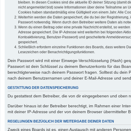
bleiben. In diesen Cookies sind die aktuelle ID deiner Sitzung (damit 
nicht angemeldet bist) sowie Informationen über deine Teilnahme an Um
Cookies haben standardmäßig eine Gültigkeit von einem Jahr. Alle Cook
Weiterhin werden die Daten gespeichert, die du bei der Registrierung,
Passwort notwendig. Wenn durch den Betreiber weitere Daten als notwend
Wenn du einen Beitrag oder eine private Nachricht erstellst, so werden
Adresse gespeichert. Die IP-Adresse wird weiterhin bei folgenden Akt
Kontoaktivierung, Benutzer-Passwort) und gescheiterte Anmeldeversuch
gespeichert.
Schließlich erfordern einzelne Funktionen des Boards, dass weitere D
Lesezeichen oder Benachrichtigungsfunktionen.
Dein Passwort wird mit einer Einwege-Verschlüsselung (Hash) gespe
Passwort ist dein Schlüssel zu deinem Benutzerkonto für das Board
berechtigterweise nach deinem Passwort fragen. Solltest du dein
nach deinem Benutzernamen und deiner E-Mail-Adresse und sendet
GESTATTUNG DER DATENSPEICHERUNG
Du gestattest dem Betreiber, die von dir eingegebenen und oben n
Darüber hinaus ist der Betreiber berechtigt, im Rahmen einer In
mit deiner IP-Adresse und der von deinem Browser übermittelter B
REGELUNGEN BEZÜGLICH DER WEITERGABE DEINER DATEN
Zweck eines Boards ist es, einen Austausch mit anderen Personen zu