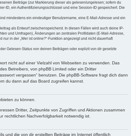
elesenen Beiträge (zur Markierung dieser als gelesen/ungelesen; sofern du
r-ID, ein Authentifizierungsschlüssel und eine Session-ID gespeichert. Die
g sind mindestens ein eindeutiger Benutzername, eine E-Mail-Adresse und ein
eitrag als Entwurf zwischenspeicherst. In diesen Fällen wird auch deine IP-
chten und Umfragen), Änderungen an zentralen Profildaten (E-Mail-Adresse,
ur in der „Wer ist online?“-Funktion angezeigt und nicht dauerhaft
er Gelesen-Status von deinen Beiträgen oder explizit von dir gesetzte
wort nicht auf einer Vielzahl von Webseiten zu verwenden. Das
des Betreibers, von phpBB Limited oder ein Dritter
Passwort vergessen“ benutzen. Die phpBB-Software fragt dich dann
em du dann auf das Board zugreifen kannst.
nbieten zu können.
eressen Dritter, Zeitpunkte von Zugriffen und Aktionen zusammen
 rechtlichen Nachverfolgbarkeit notwendig ist.
und die von dir erstellten Beiträge im Internet öffentlich