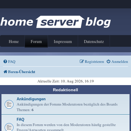
Home
Forum
Impressum
Datenschutz
FAQ
Registrieren
Anmelden
Foren-Übersicht
Aktuelle Zeit: 10. Aug 2026, 16:19
Redaktionell
Ankündigungen
Ankündigungen der Forums Moderatoren bezüglich des Boards
6
Themen:
FAQ
In diesem Forum werden von den Moderatoren häufig gestellte
Fragen/Antworten gesammelt.