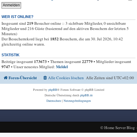
WER IST ONLINE?
219
Insgesamt sind
Besucher online :: 3 sichtbare Mitglieder, 0 unsichtbare
Mitglieder und 216 Gäste (basierend auf den aktiven Besuchern der letzten 5
Minuten)
1852
Der Besucherrekord liegt bei
Besuchern, die am 30. Jul 2026, 10:42
gleichzeitig online waren.
STATISTIK
173673
22779
Beiträge insgesamt
• Themen insgesamt
• Mitglieder insgesamt
9747
Meldel
• Unser neuestes Mitglied:
Foren-Übersicht
Alle Cookies löschen
Alle Zeiten sind
UTC+02:00
Powered by
phpBB
® Forum Software © phpBB Limited
Deutsche Übersetzung durch
phpBB.de
Datenschutz
|
Nutzungsbedingungen
©
Home Server Blog