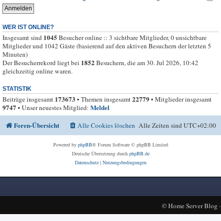
WER IST ONLINE?
1045
Insgesamt sind
Besucher online :: 3 sichtbare Mitglieder, 0 unsichtbare
Mitglieder und 1042 Gäste (basierend auf den aktiven Besuchern der letzten 5
Minuten)
1852
Der Besucherrekord liegt bei
Besuchern, die am 30. Jul 2026, 10:42
gleichzeitig online waren.
STATISTIK
173673
22779
Beiträge insgesamt
• Themen insgesamt
• Mitglieder insgesamt
9747
Meldel
• Unser neuestes Mitglied:
Foren-Übersicht
Alle Cookies löschen
Alle Zeiten sind
UTC+02:00
Powered by
phpBB
® Forum Software © phpBB Limited
Deutsche Übersetzung durch
phpBB.de
Datenschutz
|
Nutzungsbedingungen
©
Home Server Blog