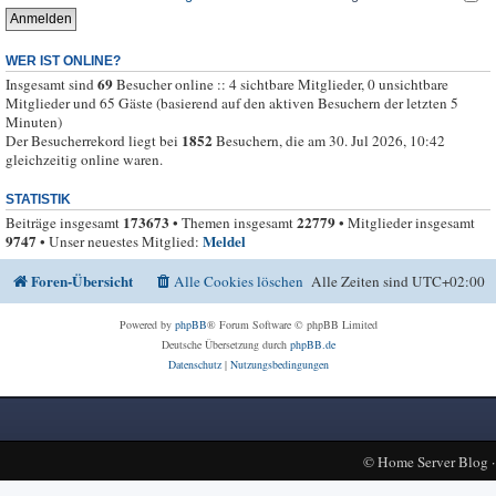
WER IST ONLINE?
69
Insgesamt sind
Besucher online :: 4 sichtbare Mitglieder, 0 unsichtbare
Mitglieder und 65 Gäste (basierend auf den aktiven Besuchern der letzten 5
Minuten)
1852
Der Besucherrekord liegt bei
Besuchern, die am 30. Jul 2026, 10:42
gleichzeitig online waren.
STATISTIK
173673
22779
Beiträge insgesamt
• Themen insgesamt
• Mitglieder insgesamt
9747
Meldel
• Unser neuestes Mitglied:
Foren-Übersicht
Alle Cookies löschen
Alle Zeiten sind
UTC+02:00
Powered by
phpBB
® Forum Software © phpBB Limited
Deutsche Übersetzung durch
phpBB.de
Datenschutz
|
Nutzungsbedingungen
©
Home Server Blog