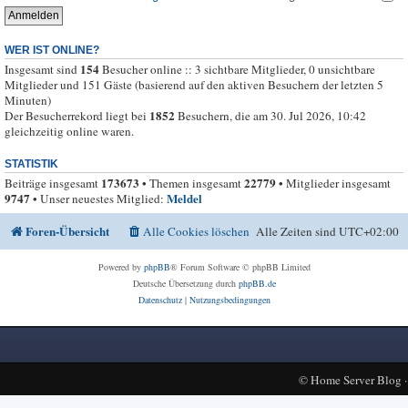
WER IST ONLINE?
154
Insgesamt sind
Besucher online :: 3 sichtbare Mitglieder, 0 unsichtbare
Mitglieder und 151 Gäste (basierend auf den aktiven Besuchern der letzten 5
Minuten)
1852
Der Besucherrekord liegt bei
Besuchern, die am 30. Jul 2026, 10:42
gleichzeitig online waren.
STATISTIK
173673
22779
Beiträge insgesamt
• Themen insgesamt
• Mitglieder insgesamt
9747
Meldel
• Unser neuestes Mitglied:
Foren-Übersicht
Alle Cookies löschen
Alle Zeiten sind
UTC+02:00
Powered by
phpBB
® Forum Software © phpBB Limited
Deutsche Übersetzung durch
phpBB.de
Datenschutz
|
Nutzungsbedingungen
©
Home Server Blog