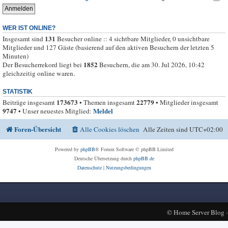
WER IST ONLINE?
131
Insgesamt sind
Besucher online :: 4 sichtbare Mitglieder, 0 unsichtbare
Mitglieder und 127 Gäste (basierend auf den aktiven Besuchern der letzten 5
Minuten)
1852
Der Besucherrekord liegt bei
Besuchern, die am 30. Jul 2026, 10:42
gleichzeitig online waren.
STATISTIK
173673
22779
Beiträge insgesamt
• Themen insgesamt
• Mitglieder insgesamt
9747
Meldel
• Unser neuestes Mitglied:
Foren-Übersicht
Alle Cookies löschen
Alle Zeiten sind
UTC+02:00
Powered by
phpBB
® Forum Software © phpBB Limited
Deutsche Übersetzung durch
phpBB.de
Datenschutz
|
Nutzungsbedingungen
©
Home Server Blog