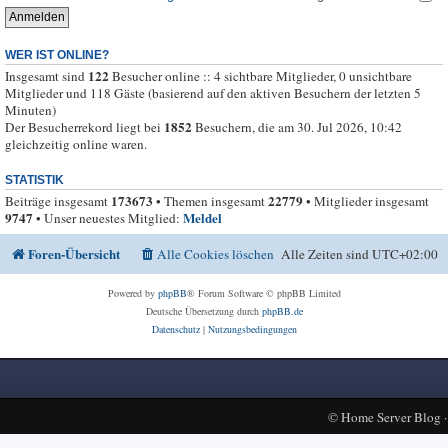
WER IST ONLINE?
122
Insgesamt sind
Besucher online :: 4 sichtbare Mitglieder, 0 unsichtbare
Mitglieder und 118 Gäste (basierend auf den aktiven Besuchern der letzten 5
Minuten)
1852
Der Besucherrekord liegt bei
Besuchern, die am 30. Jul 2026, 10:42
gleichzeitig online waren.
STATISTIK
173673
22779
Beiträge insgesamt
• Themen insgesamt
• Mitglieder insgesamt
9747
Meldel
• Unser neuestes Mitglied:
Foren-Übersicht
Alle Cookies löschen
Alle Zeiten sind
UTC+02:00
Powered by
phpBB
® Forum Software © phpBB Limited
Deutsche Übersetzung durch
phpBB.de
Datenschutz
|
Nutzungsbedingungen
©
Home Server Blog