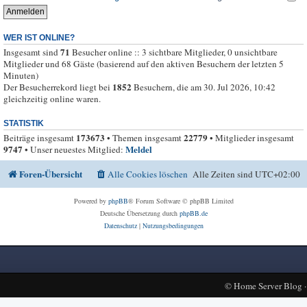
WER IST ONLINE?
71
Insgesamt sind
Besucher online :: 3 sichtbare Mitglieder, 0 unsichtbare
Mitglieder und 68 Gäste (basierend auf den aktiven Besuchern der letzten 5
Minuten)
1852
Der Besucherrekord liegt bei
Besuchern, die am 30. Jul 2026, 10:42
gleichzeitig online waren.
STATISTIK
173673
22779
Beiträge insgesamt
• Themen insgesamt
• Mitglieder insgesamt
9747
Meldel
• Unser neuestes Mitglied:
Foren-Übersicht
Alle Cookies löschen
Alle Zeiten sind
UTC+02:00
Powered by
phpBB
® Forum Software © phpBB Limited
Deutsche Übersetzung durch
phpBB.de
Datenschutz
|
Nutzungsbedingungen
©
Home Server Blog