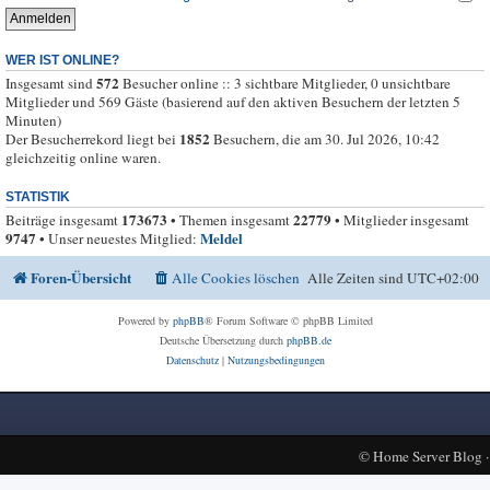
WER IST ONLINE?
572
Insgesamt sind
Besucher online :: 3 sichtbare Mitglieder, 0 unsichtbare
Mitglieder und 569 Gäste (basierend auf den aktiven Besuchern der letzten 5
Minuten)
1852
Der Besucherrekord liegt bei
Besuchern, die am 30. Jul 2026, 10:42
gleichzeitig online waren.
STATISTIK
173673
22779
Beiträge insgesamt
• Themen insgesamt
• Mitglieder insgesamt
9747
Meldel
• Unser neuestes Mitglied:
Foren-Übersicht
Alle Cookies löschen
Alle Zeiten sind
UTC+02:00
Powered by
phpBB
® Forum Software © phpBB Limited
Deutsche Übersetzung durch
phpBB.de
Datenschutz
|
Nutzungsbedingungen
©
Home Server Blog