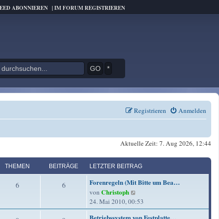
FEED ABONNIEREN
|
IM FORUM REGISTRIEREN
*
Registrieren
Anmelden
Aktuelle Zeit: 7. Aug 2026, 12:44
THEMEN
BEITRÄGE
LETZTER BEITRAG
L
Forenregeln (Mit Bitte um Bea…
T
B
6
6
e
Christoph
N
von
t
h
e
e
24. Mai 2010, 00:53
z
u
e
i
t
L
Betriebssystem von Festplatte…
e