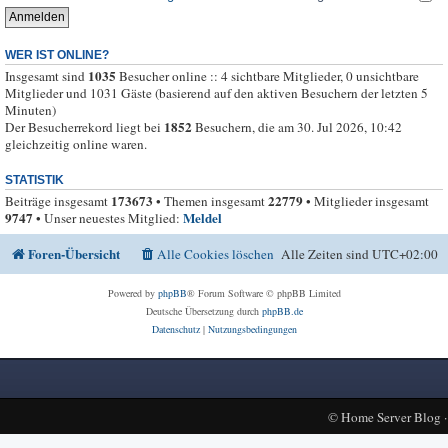
WER IST ONLINE?
1035
Insgesamt sind
Besucher online :: 4 sichtbare Mitglieder, 0 unsichtbare
Mitglieder und 1031 Gäste (basierend auf den aktiven Besuchern der letzten 5
Minuten)
1852
Der Besucherrekord liegt bei
Besuchern, die am 30. Jul 2026, 10:42
gleichzeitig online waren.
STATISTIK
173673
22779
Beiträge insgesamt
• Themen insgesamt
• Mitglieder insgesamt
9747
Meldel
• Unser neuestes Mitglied:
Foren-Übersicht
Alle Cookies löschen
Alle Zeiten sind
UTC+02:00
Powered by
phpBB
® Forum Software © phpBB Limited
Deutsche Übersetzung durch
phpBB.de
Datenschutz
|
Nutzungsbedingungen
©
Home Server Blog