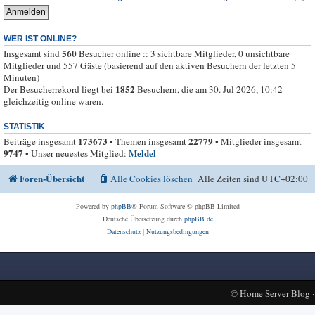
WER IST ONLINE?
560
Insgesamt sind
Besucher online :: 3 sichtbare Mitglieder, 0 unsichtbare
Mitglieder und 557 Gäste (basierend auf den aktiven Besuchern der letzten 5
Minuten)
1852
Der Besucherrekord liegt bei
Besuchern, die am 30. Jul 2026, 10:42
gleichzeitig online waren.
STATISTIK
173673
22779
Beiträge insgesamt
• Themen insgesamt
• Mitglieder insgesamt
9747
Meldel
• Unser neuestes Mitglied:
Foren-Übersicht
Alle Cookies löschen
Alle Zeiten sind
UTC+02:00
Powered by
phpBB
® Forum Software © phpBB Limited
Deutsche Übersetzung durch
phpBB.de
Datenschutz
|
Nutzungsbedingungen
©
Home Server Blog