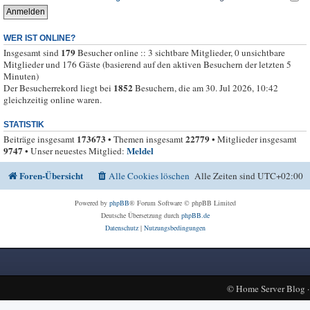
WER IST ONLINE?
179
Insgesamt sind
Besucher online :: 3 sichtbare Mitglieder, 0 unsichtbare
Mitglieder und 176 Gäste (basierend auf den aktiven Besuchern der letzten 5
Minuten)
1852
Der Besucherrekord liegt bei
Besuchern, die am 30. Jul 2026, 10:42
gleichzeitig online waren.
STATISTIK
173673
22779
Beiträge insgesamt
• Themen insgesamt
• Mitglieder insgesamt
9747
Meldel
• Unser neuestes Mitglied:
Foren-Übersicht
Alle Cookies löschen
Alle Zeiten sind
UTC+02:00
Powered by
phpBB
® Forum Software © phpBB Limited
Deutsche Übersetzung durch
phpBB.de
Datenschutz
|
Nutzungsbedingungen
©
Home Server Blog