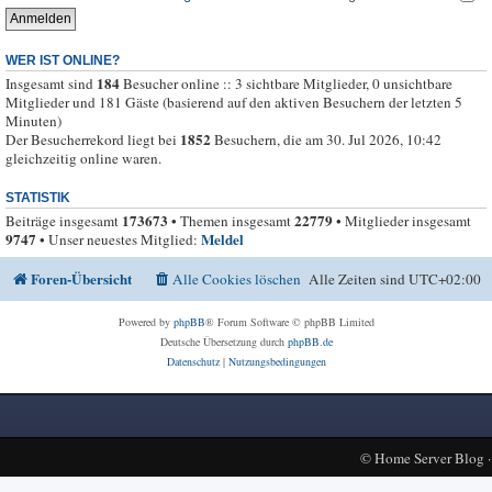
WER IST ONLINE?
184
Insgesamt sind
Besucher online :: 3 sichtbare Mitglieder, 0 unsichtbare
Mitglieder und 181 Gäste (basierend auf den aktiven Besuchern der letzten 5
Minuten)
1852
Der Besucherrekord liegt bei
Besuchern, die am 30. Jul 2026, 10:42
gleichzeitig online waren.
STATISTIK
173673
22779
Beiträge insgesamt
• Themen insgesamt
• Mitglieder insgesamt
9747
Meldel
• Unser neuestes Mitglied:
Foren-Übersicht
Alle Cookies löschen
Alle Zeiten sind
UTC+02:00
Powered by
phpBB
® Forum Software © phpBB Limited
Deutsche Übersetzung durch
phpBB.de
Datenschutz
|
Nutzungsbedingungen
©
Home Server Blog