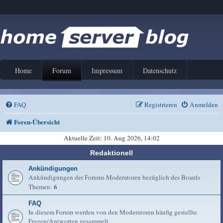
Home
Forum
Impressum
Datenschutz
FAQ
Registrieren
Anmelden
Foren-Übersicht
Aktuelle Zeit: 10. Aug 2026, 14:02
Redaktionell
Ankündigungen
Ankündigungen der Forums Moderatoren bezüglich des Boards
6
Themen:
FAQ
In diesem Forum werden von den Moderatoren häufig gestellte
Fragen/Antworten gesammelt.